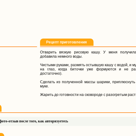
Рецепт приготовления
Отварить вязкую рисовую кашу. У меня получила
добавила немного воды.
Чистыми руками, размять остывшую кашу с водой, и му
на глаз, когда биточки уже формуются и не ра
достаточно).
Сделать из полученной массы шарики, приплюснуть и
муке.
Жарить до готовности на сковороде с разогретым рас
ото-отзыв после того, как авторизуетесь