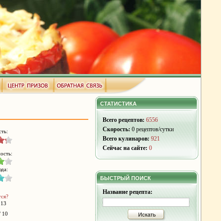
СТАТИСТИКА
Всего рецептов:
6556
Скорость:
0 рецептов/сутки
ть:
Всего кулинаров:
921
Сейчас на сайте:
0
ость:
да:
БЫСТРЫЙ ПОИСК
Название рецепта:
тся?
 13
/ 10
Искать