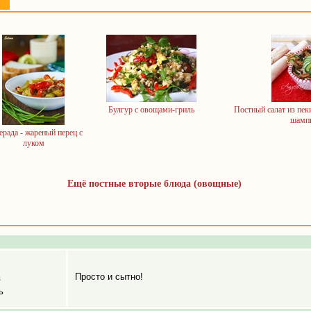
Булгур с овощами-гриль
Постный салат из пек
шамп
рада - жареный перец с
луком
Ещё постные вторые блюда (овощные)
Просто и сытно!
а
ь