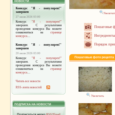
НОВОСТИ
Конкурс "Я - популярен!"
завершен
Увеличит
27 июля 2026 03:00
Конкурс
"Я - популярен!"
завершен. С результатами
Пошаговые ф
проведения конкурса Вы можете
ознакомиться на
странице
Ингредиенты
конкурса
....
Порядок при
Конкурс "Я - популярен!"
завершен
20 июля 2026 03:00
Пошаговые фото рецепта
Конкурс
"Я - популярен!"
завершен. С результатами
проведения конкурса Вы можете
ознакомиться на
странице
конкурса
....
Читать все новости
RSS-лента новостей
Увеличить
ПОДПИСКА НА НОВОСТИ
Подписаться через
RSS2Email