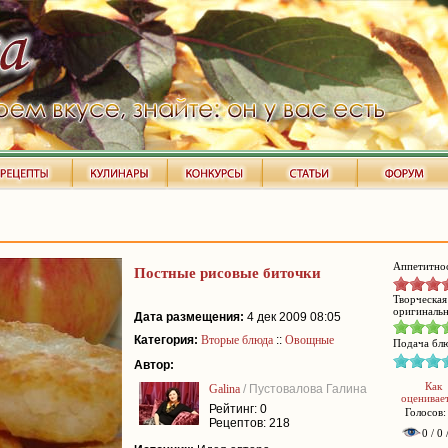
Аппетитнос
Постные рисовые биточки
Творческая
оригинальн
Дата размещения:
4 дек 2009 08:05
Категория:
Вторые блюда
::
Овощные
Подача блю
Автор:
Как
Galina
/ Пустовалова Галина
оценивае
Рейтинг: 0
Голосов:
Рецептов: 218
0 / 0 