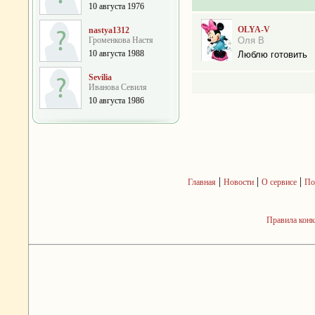
10 августа 1976
OLYA-V
nastya1312
Громенкова Настя
Оля В
10 августа 1988
Люблю готовить
Sevilia
Иванова Севиля
10 августа 1986
|
|
|
Главная
Новости
О сервисе
По
Правила кон