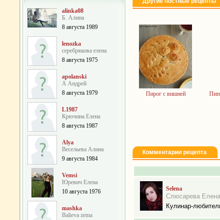
Другие постные рецепты
alinka08
Б. Алина
8 августа 1989
lenozka
серебрякова елена
8 августа 1975
apolanski
А Андрей
8 августа 1979
Пирог с вишней
Пипе
L1987
Крючина Елена
8 августа 1987
Alya
Весельева Алина
Комментарии рецепта
9 августа 1984
Vemsi
Юревич Елена
Selena
10 августа 1976
Слюсарева Елен
Кулинар-любител
mashka
Balieva zema