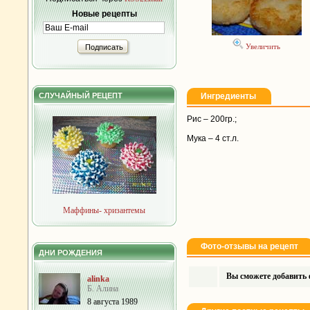
Новые рецепты
Увеличить
Подписать
СЛУЧАЙНЫЙ РЕЦЕПТ
Ингредиенты
Рис – 200гр.;
Мука – 4 ст.л.
Маффины- хризантемы
Фото-отзывы на рецепт
ДНИ РОЖДЕНИЯ
Вы сможете добавить ф
alinka
Б. Алина
8 августа 1989