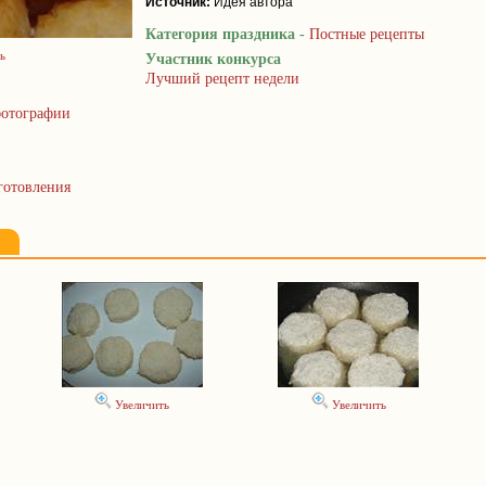
Источник:
Идея автора
Категория праздника -
Постные рецепты
ь
Участник конкурса
Лучший рецепт недели
отографии
готовления
Увеличить
Увеличить