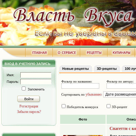
ВХОД В УЧЕТНУЮ ЗАПИСЬ
Новые рецепты
3D-рецепты
100 л
Имя:
Фильтр по названию:
Фильтр по автору:
Пароль:
Запомнить
убыванию
Сортировать по
:
Войти
Регистрация
Победитель конкурса
3D-рецепт
Забыли пароль?
Фото
Опис
Спагетти с к