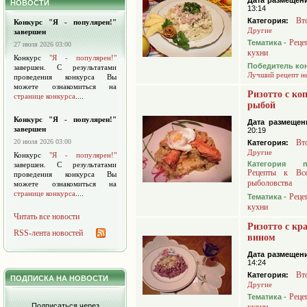
Дата размещен
НОВОСТИ
13:14
Вт
Категория:
Конкурс "Я - популярен!"
Другие
завершен
Реце
Тематика -
27 июля 2026 03:00
кухни
Конкурс
"Я - популярен!"
Победитель ко
завершен. С результатами
Лучший рецепт н
проведения конкурса Вы
можете ознакомиться на
Ризотто с ко
странице конкурса
....
рыбой
Конкурс "Я - популярен!"
Дата размещен
завершен
20:19
20 июля 2026 03:00
Вт
Категория:
Другие
Конкурс
"Я - популярен!"
Категория 
завершен. С результатами
Рецепты к Вс
проведения конкурса Вы
рыболовства
можете ознакомиться на
странице конкурса
....
Реце
Тематика -
кухни
Читать все новости
Ризотто с кр
RSS-лента новостей
вином
Дата размещен
14:24
Вт
Категория:
ПОДПИСКА НА НОВОСТИ
Другие
Реце
Тематика -
Подписаться через