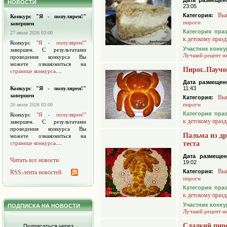
Дата размещен
НОВОСТИ
23:05
Вы
Категория:
Конкурс "Я - популярен!"
пироги
завершен
Категория пра
27 июля 2026 03:00
к детскому праз
Конкурс
"Я - популярен!"
Участник конку
завершен. С результатами
Лучший рецепт н
проведения конкурса Вы
можете ознакомиться на
Пирог..Паучо
странице конкурса
....
Дата размещен
Конкурс "Я - популярен!"
11:43
завершен
Вы
Категория:
пироги
20 июля 2026 03:00
Категория пра
Конкурс
"Я - популярен!"
к детскому праз
завершен. С результатами
проведения конкурса Вы
Пальма из д
можете ознакомиться на
странице конкурса
....
теста
Дата размещен
Читать все новости
19:02
Вы
Категория:
RSS-лента новостей
пироги
Категория пра
к детскому праз
Участник конку
ПОДПИСКА НА НОВОСТИ
Лучший рецепт н
Сладкий пиро
Подписаться через