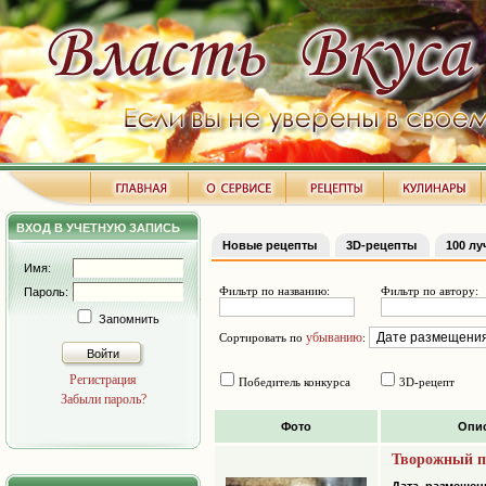
ВХОД В УЧЕТНУЮ ЗАПИСЬ
Новые рецепты
3D-рецепты
100 л
Имя:
Фильтр по названию:
Фильтр по автору:
Пароль:
Запомнить
убыванию
Сортировать по
:
Войти
Регистрация
Победитель конкурса
3D-рецепт
Забыли пароль?
Фото
Опи
Творожный п