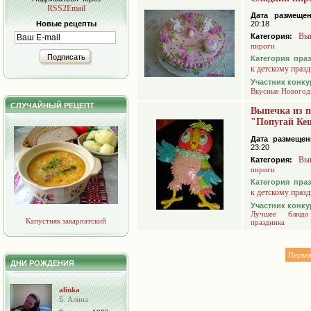
RSS2Email
Дата размещен
Новые рецепты
20:18
Вы
Категория:
пироги
Подписать
Категория пра
к детскому праз
Участник конку
Вкусные Новогод
СЛУЧАЙНЫЙ РЕЦЕПТ
Выпечка из п
"Попугай Ке
Дата размещен
23:20
Вы
Категория:
пироги
Категория пра
к детскому праз
Участник конку
Лучшее блюдо
Капустняк закарпатский
праздника
Перва
ДНИ РОЖДЕНИЯ
alinka
Б. Алина