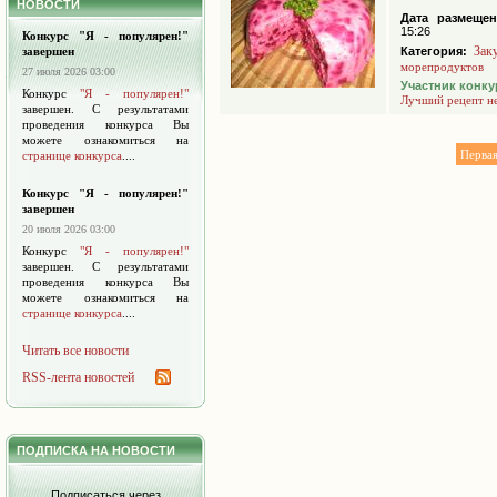
НОВОСТИ
Дата размещен
15:26
Конкурс "Я - популярен!"
Зак
завершен
Категория:
морепродуктов
27 июля 2026 03:00
Участник конку
Конкурс
"Я - популярен!"
Лучший рецепт н
завершен. С результатами
проведения конкурса Вы
можете ознакомиться на
Перва
странице конкурса
....
Конкурс "Я - популярен!"
завершен
20 июля 2026 03:00
Конкурс
"Я - популярен!"
завершен. С результатами
проведения конкурса Вы
можете ознакомиться на
странице конкурса
....
Читать все новости
RSS-лента новостей
ПОДПИСКА НА НОВОСТИ
Подписаться через