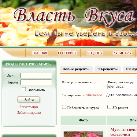
ВХОД В УЧЕТНУЮ ЗАПИСЬ
Новые рецепты
3D-рецепты
100 л
Имя:
Фильтр по названию:
Фильтр по автору:
Пароль:
Запомнить
убыванию
Сортировать по
:
Войти
Регистрация
Победитель конкурса
3D-рецепт
Забыли пароль?
Фото
Опи
Мусс из свек
селёдочки