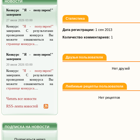
НОВОСТИ
Конкурс "Я - популярен!"
завершен
Статистика
27 июля 2026 03:00
Конкурс
"Я - популярен!"
Дата регистрации:
1 сен 2013
завершен. С результатами
проведения конкурса Вы
Количество комментариев:
1
можете ознакомиться на
странице конкурса
....
Конкурс "Я - популярен!"
Друзья пользователя
завершен
20 июля 2026 03:00
Нет друзей
Конкурс
"Я - популярен!"
завершен. С результатами
проведения конкурса Вы
можете ознакомиться на
Любимые рецепты пользователя
странице конкурса
....
Нет рецептов
Читать все новости
RSS-лента новостей
ПОДПИСКА НА НОВОСТИ
Подписаться через