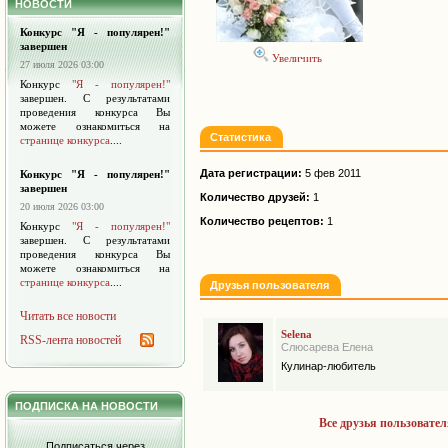
НОВОСТИ
Конкурс "Я - популярен!"
завершен
Увеличить
27 июля 2026 03:00
Конкурс
"Я - популярен!"
завершен. С результатами
проведения конкурса Вы
можете ознакомиться на
Статистика
странице конкурса
....
Дата регистрации:
5 фев 2011
Конкурс "Я - популярен!"
завершен
Количество друзей:
1
20 июля 2026 03:00
Количество рецептов:
1
Конкурс
"Я - популярен!"
завершен. С результатами
проведения конкурса Вы
можете ознакомиться на
странице конкурса
....
Друзья пользователя
Читать все новости
Selena
RSS-лента новостей
Слюсарева Елена
Кулинар-любитель
ПОДПИСКА НА НОВОСТИ
Все друзья пользовател
Подписаться через