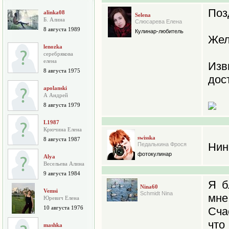
Позд
alinka08
Selena
Б. Алина
Слюсарева Елена
8 августа 1989
Кулинар-любитель
Жел
lenozka
серебрякова
елена
Изв
8 августа 1975
дост
apolanski
А Андрей
8 августа 1979
L1987
Крючина Елена
swisska
8 августа 1987
Нин
Педалькина Фрося
фотокулинар
Alya
Весельева Алина
9 августа 1984
Я б
Nina60
Vemsi
Schmidt Nina
мне
Юревич Елена
10 августа 1976
Сча
что
mashka