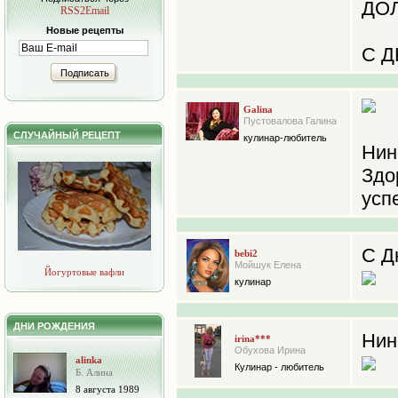
ДО
RSS2Email
Новые рецепты
С Д
Подписать
Galina
Пустовалова Галина
СЛУЧАЙНЫЙ РЕЦЕПТ
кулинар-любитель
Нин
Зд
усп
С Д
bebi2
Мойшук Елена
Йогуртовые вафли
кулинар
ДНИ РОЖДЕНИЯ
Нин
irina***
Обухова Ирина
alinka
Кулинар - любитель
Б. Алина
8 августа 1989