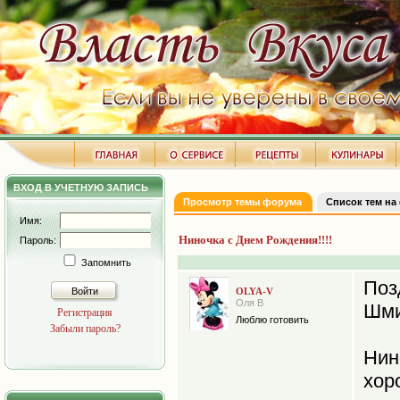
ВХОД В УЧЕТНУЮ ЗАПИСЬ
Просмотр темы форума
Список тем на
Имя:
Ниночка с Днем Рождения!!!!
Пароль:
Запомнить
Поз
Войти
OLYA-V
Оля В
Шми
Регистрация
Люблю готовить
Забыли пароль?
Ни
хор