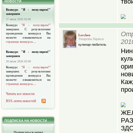
тво
НОВОСТИ
Конкурс "Я - популярен!"
завершен
27 июля 2026 03:00
Конкурс
"Я - популярен!"
завершен. С результатами
Отр
проведения конкурса Вы
Lorchen
можете ознакомиться на
Умарова Лариса
201
странице конкурса
....
кулинар-любитель
Нин
Конкурс "Я - популярен!"
завершен
ку
20 июля 2026 03:00
ор
Конкурс
"Я - популярен!"
завершен. С результатами
нов
проведения конкурса Вы
можете ознакомиться на
Ка
странице конкурса
....
прои
Читать все новости
RSS-лента новостей
ЖЕ
РА
ПОДПИСКА НА НОВОСТИ
ЗД
Подписаться через