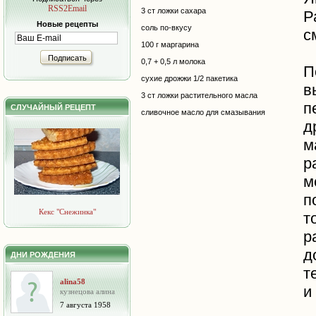
RSS2Email
3 ст ложки сахара
Р
Новые рецепты
соль по-вкусу
с
100 г маргарина
Подписать
0,7 + 0,5 л молока
П
сухие дрожжи 1/2 пакетика
в
3 ст ложки растительного масла
п
СЛУЧАЙНЫЙ РЕЦЕПТ
сливочное масло для смазывания
д
м
р
м
п
Кекс "Снежинка"
т
р
д
ДНИ РОЖДЕНИЯ
т
alina58
и
кузнецова алина
7 августа 1958