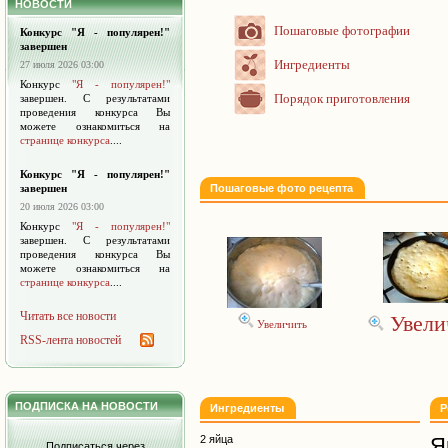
НОВОСТИ
Пошаговые фотографии
Конкурс "Я - популярен!"
завершен
Ингредиенты
27 июля 2026 03:00
Конкурс
"Я - популярен!"
Порядок приготовления
завершен. С результатами
проведения конкурса Вы
можете ознакомиться на
странице конкурса
....
Конкурс "Я - популярен!"
завершен
Пошаговые фото рецепта
20 июля 2026 03:00
Конкурс
"Я - популярен!"
завершен. С результатами
проведения конкурса Вы
можете ознакомиться на
странице конкурса
....
Читать все новости
Увели
Увеличить
RSS-лента новостей
ПОДПИСКА НА НОВОСТИ
Ингредиенты
Р
2 яйца
Я
Подписаться через