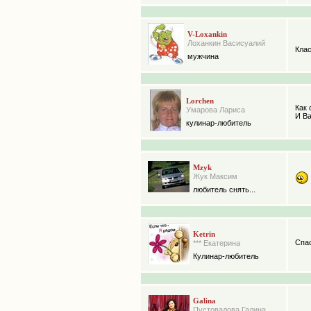
V-Loxankin
Лоханкин Васисуалий
Клас
мужчина
Lorchen
Как 
Умарова Лариса
И Ва
кулинар-любитель
Mzyk
Жук Максим
любитель снять...
Ketrin
Спа
*** Екатерина
Кулинар-любитель
Galina
Пустовалова Галина