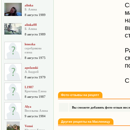
С
alinka
Б. Алина
м
8 августа 1989
н
alinka08
в
Б. Алина
с
8 августа 1989
lenozka
серебрякова
Р
елена
с
8 августа 1975
п
apolanski
А Андрей
8 августа 1979
С
L1987
Крючина Елена
Фото-отзывы на рецепт
8 августа 1987
Alya
Вы сможете добавить фото-отзыв после
Весельева Алина
9 августа 1984
Другие рецепты на Масленицу
Vemsi