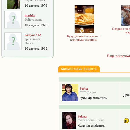
Юревич Елена
10 августа 1976
mashka
Balieva zema
10 августа 1976
Оладьи с це
и к
nastya1312
Кукурузные блинчики с
Громенкова
кленовым сиропом
Настя
10 августа 1988
Ещё выпечка 
Комментарии рецепта
Sofya
***** Софья
Дро
кулинар-любитель
Selena
Слюсарева Елена
Кулинар-любитель