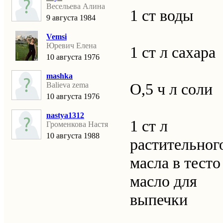
Весельева Алина
1 ст воды
9 августа 1984
Vemsi
Юревич Елена
1 ст л сахара
10 августа 1976
mashka
О,5 ч л соли
Balieva zema
10 августа 1976
nastya1312
1 ст л
Громенкова Настя
10 августа 1988
растительног
масла в тесто
масло для
выпечки