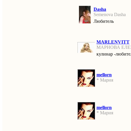
Dasha
Semenova Dasha
Любитель
MARLENVITT
МАРНОВА ЕЛ
кулинар -любите
mellorn
* Мария
mellorn
* Мария