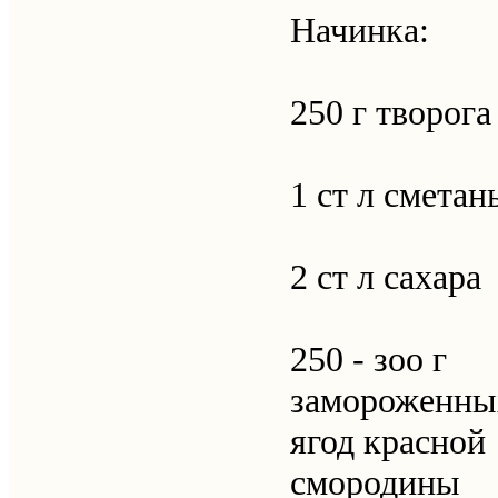
Начинка:
250 г творога
1 ст л сметан
2 ст л сахара
250 - зоо г
замороженны
ягод красной
смородины