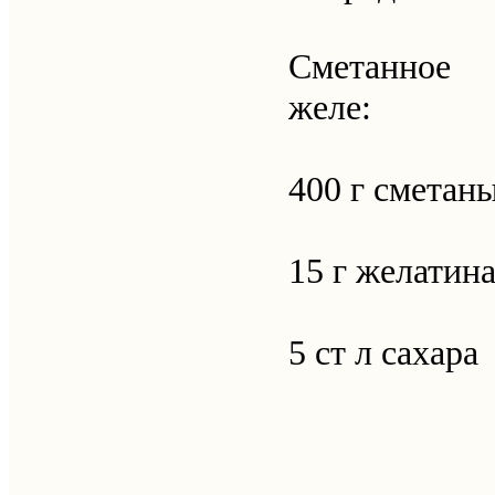
Сметанное
желе:
400 г сметан
15 г желатин
5 ст л сахара