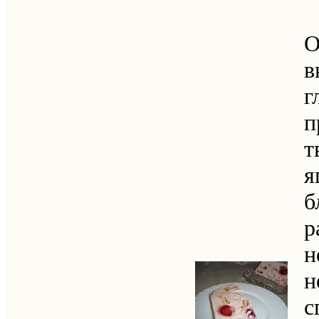
в
т
я
б
р
н
н