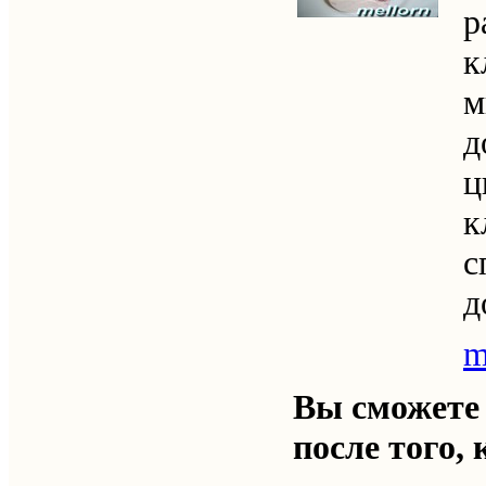
р
к
м
д
ц
к
с
д
m
Вы сможете
после того, 