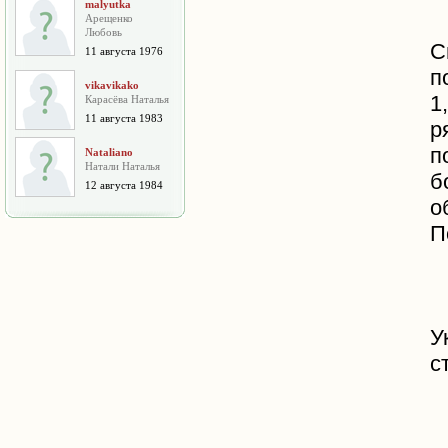
malyutka
Арещенко
Любовь
С
11 августа 1976
п
vikavikako
1
Карасёва Наталья
11 августа 1983
р
п
Nataliano
Натали Наталья
б
12 августа 1984
о
П
У
с