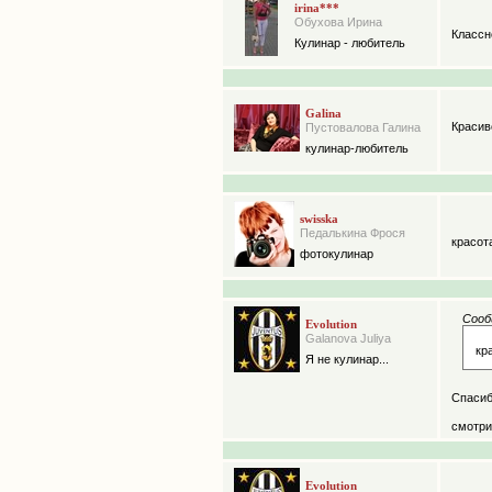
irina***
Обухова Ирина
Классн
Кулинар - любитель
Galina
Красив
Пустовалова Галина
кулинар-любитель
swisska
Педалькина Фрося
красот
фотокулинар
Сооб
Evolution
Galanova Juliya
кр
Я не кулинар...
Спасиб
смотрит
Evolution