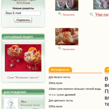
RSS2Email
Новые рецепты
Увели
Увеличить
Подписать
СЛУЧАЙНЫЙ РЕЦЕПТ
Увеличить
Ингредиенты
Р
Для белого теста:
В
Салат "Испанские страсти"
200гр муки
в
100мл (или немного больше) теплой воды
П
ДНИ РОЖДЕНИЯ
½ ч.л. сухих дрожжей
в
Для цветного теста:
Alya
т
Весельева Алина
200гр муки