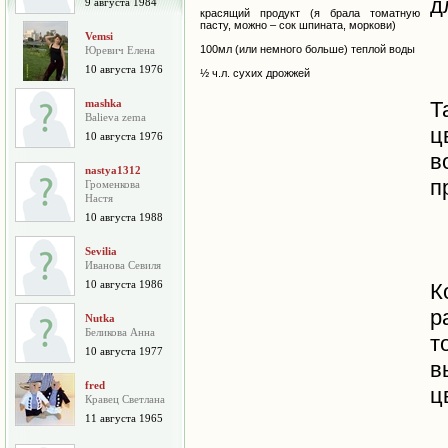
д
9 августа 1984
красящий продукт (я брала томатную
пасту, можно – сок шпината, моркови)
Vemsi
100мл (или немного больше) теплой воды
Юревич Елена
10 августа 1976
½ ч.л. сухих дрожжей
mashka
Т
Balieva zema
ц
10 августа 1976
в
nastya1312
п
Громенкова
Настя
10 августа 1988
Sevilia
Иванова Севиля
10 августа 1986
К
р
Nutka
Беликова Анна
т
10 августа 1977
в
fred
ц
Кравец Светлана
11 августа 1965