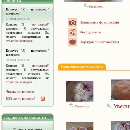
НОВОСТИ
Увеличить
Конкурс "Я - популярен!"
завершен
27 июля 2026 03:00
Пошаговые фотографии
Конкурс
"Я - популярен!"
завершен. С результатами
Ингредиенты
проведения конкурса Вы
можете ознакомиться на
странице конкурса
....
Порядок приготовления
Конкурс "Я - популярен!"
завершен
20 июля 2026 03:00
Конкурс
"Я - популярен!"
Пошаговые фото рецепта
завершен. С результатами
проведения конкурса Вы
можете ознакомиться на
странице конкурса
....
Читать все новости
RSS-лента новостей
Увели
Увеличить
ПОДПИСКА НА НОВОСТИ
Подписаться через