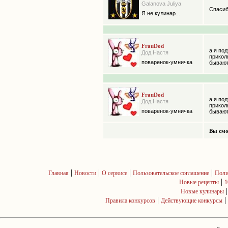
Galanova Juliya
Спасиб
Я не кулинар...
FrauDod
а я по
Дод Настя
прикол
поваренок-умничка
бывают
FrauDod
а я по
Дод Настя
прикол
поваренок-умничка
бывают
Вы смо
|
|
|
|
Главная
Новости
О сервисе
Пользовательское соглашение
Поли
|
Новые рецепты
1
Новые кулинары
|
|
Правила конкурсов
Действующие конкурсы