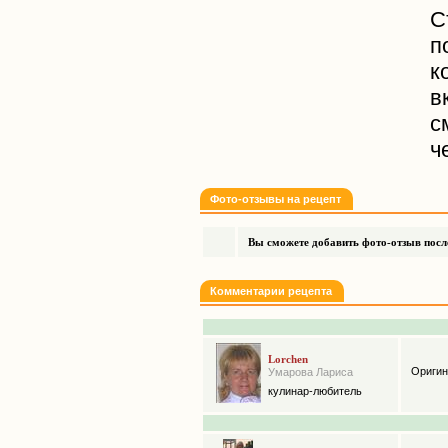
С
п
к
в
с
ч
Фото-отзывы на рецепт
Вы сможете добавить фото-отзыв после
Комментарии рецепта
Lorchen
Оригин
Умарова Лариса
кулинар-любитель