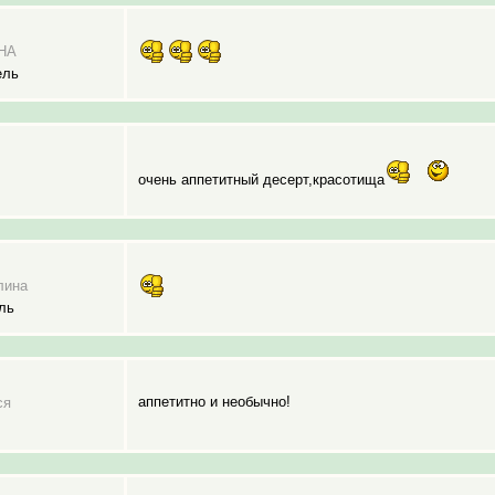
НА
ель
очень аппетитный десерт,красотища
лина
ль
аппетитно и необычно!
ся