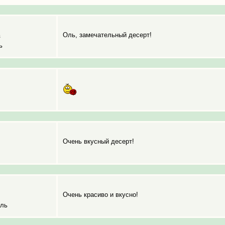
Оль, замечательный десерт!
а
ь
Очень вкусный десерт!
Очень красиво и вкусно!
ель