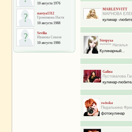
10 августа 1976
MARLENVITT
nastya1312
МАРНОВА ЕЛЕ
Громенкова Настя
кулинар -любит
10 августа 1988
Sevilia
Иванова Севиля
Strepyxa
10 августа 1986
******** Наталья
Кулинарный...
Galina
Пустовалова Га
кулинар-любите
swisska
Педалькина Фро
фотокулинар