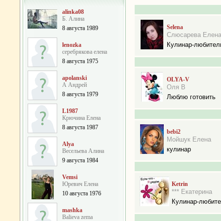
alinka08
Б. Алина
Selena
8 августа 1989
Слюсарева Елен
Кулинар-любител
lenozka
серебрякова елена
8 августа 1975
apolanski
OLYA-V
А Андрей
Оля В
8 августа 1979
Люблю готовить
L1987
Крючина Елена
8 августа 1987
bebi2
Мойшук Елена
Alya
кулинар
Весельева Алина
9 августа 1984
Vemsi
Юревич Елена
Ketrin
*** Екатерина
10 августа 1976
Кулинар-любит
mashka
Balieva zema