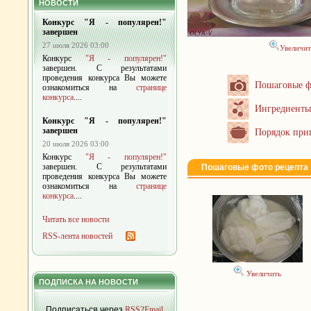
НОВОСТИ
Конкурс "Я - популярен!"
завершен
27 июля 2026 03:00
Увеличит
Конкурс
"Я - популярен!"
завершен. С результатами
проведения конкурса Вы можете
Пошаговые ф
ознакомиться на
странице
конкурса
....
Ингредиенты
Конкурс "Я - популярен!"
завершен
Порядок при
20 июля 2026 03:00
Конкурс
"Я - популярен!"
завершен. С результатами
Пошаговые фото рецепта
проведения конкурса Вы можете
ознакомиться на
странице
конкурса
....
Читать все новости
RSS-лента новостей
Увеличить
ПОДПИСКА НА НОВОСТИ
Подписаться через
RSS2Email