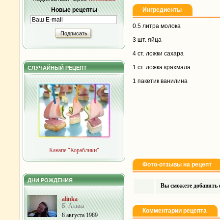
Новые рецепты
Ингредиенты
0.5 литра молока
Подписать
3 шт. яйца
4 ст. ложки сахара
1 ст. ложка крахмала
СЛУЧАЙНЫЙ РЕЦЕПТ
1 пакетик ванилина
Канапе "Кораблики"
Фото-отзывы на рецепт
ДНИ РОЖДЕНИЯ
Вы сможете добавить ф
alinka
Б. Алина
Комментарии рецепта
8 августа 1989