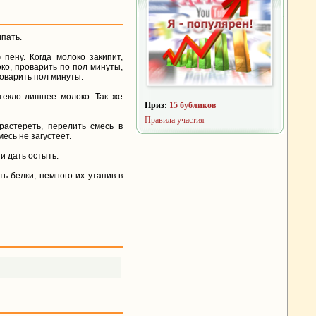
ипать.
 пену. Когда молоко закипит,
око, проварить по пол минуты,
поварить пол минуты.
текло лишнее молоко. Так же
Приз:
15 бубликов
Правила участия
растереть, перелить смесь в
есь не загустеет.
и дать остыть.
ь белки, немного их утапив в