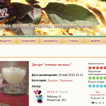
Аппетитность:
Десерт "птичье молоко"
Творческая
оригинальность
Дата размещения:
25 май 2010 10:13
Категория:
Десерты
::
Кремовые
Подача блюда:
Автор:
OLYA-V
/ Оля В
Как
оценивается?
Рейтинг: 0
Голосов: 14
Рецептов: 357
0 / 0 / 3