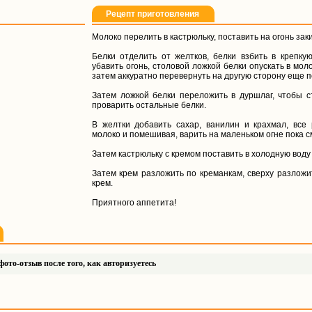
Рецепт приготовления
Молоко перелить в кастрюльку, поставить на огонь зак
Белки отделить от желтков, белки взбить в крепкую
убавить огонь, столовой ложкой белки опускать в мол
затем аккуратно перевернуть на другую сторону еще 
Затем ложкой белки переложить в дуршлаг, чтобы с
проварить остальные белки.
В желтки добавить сахар, ванилин и крахмал, все 
молоко и помешивая, варить на маленьком огне пока см
Затем кастрюльку с кремом поставить в холодную воду 
Затем крем разложить по креманкам, сверху разложит
крем.
Приятного аппетита!
ото-отзыв после того, как авторизуетесь