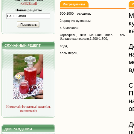
RSS2Email
Ингредиенты
Р
Новые рецепты
500-1000г говядины,
М
2 средние луковицы
к
Подписать
4-5 моркови
к
картофель, чем меньше мяса - тем
больше картофеля,1.200-1.500,
Д
СЛУЧАЙНЫЙ РЕЦЕПТ
вода,
н
соль-перец
м
в
С
н
Игристый фруктовый коктейль
о
(вишневый)
Д
ДНИ РОЖДЕНИЯ
п