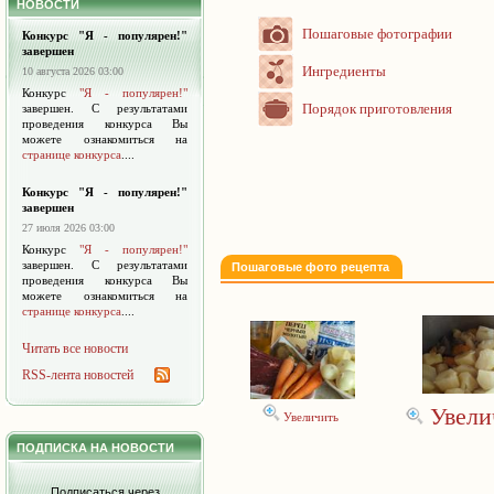
НОВОСТИ
Пошаговые фотографии
Конкурс "Я - популярен!"
завершен
Ингредиенты
10 августа 2026 03:00
Конкурс
"Я - популярен!"
Порядок приготовления
завершен. С результатами
проведения конкурса Вы
можете ознакомиться на
странице конкурса
....
Конкурс "Я - популярен!"
завершен
27 июля 2026 03:00
Конкурс
"Я - популярен!"
завершен. С результатами
Пошаговые фото рецепта
проведения конкурса Вы
можете ознакомиться на
странице конкурса
....
Читать все новости
RSS-лента новостей
Увели
Увеличить
ПОДПИСКА НА НОВОСТИ
Подписаться через