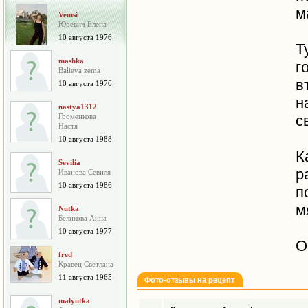
м
Vemsi
Юревич Елена
10 августа 1976
Т
mashka
г
Balieva zema
в
10 августа 1976
н
nastya1312
Громенкова
с
Настя
10 августа 1988
К
Sevilia
р
Иванова Севиля
10 августа 1986
п
м
Nutka
Беликова Анна
10 августа 1977
О
fred
Кравец Светлана
11 августа 1965
Фото-отзывы на рецепт
malyutka