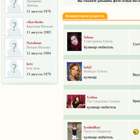
Вы сможете добавить фото-отзыв после
Арещенко
Любовь
11 августа 1976
Комментарии рецепта
vikavikako
Карасёва Наталья
11 августа 1983
Selena
Слюсарева Елена
Nataliano
Сыт
Натали Наталья
Кулинар-любитель
12 августа 1984
kety
bebi2
kety kety
Мойшук Елена
13 августа 1979
Вкус
кулинар
Galina
Крас
Пустовалова Галина
кулинар-любитель
lyudmilkay
Просто Людмила
кулинар-любитель