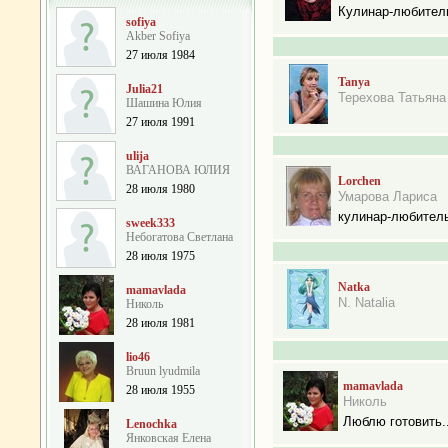
Кулинар-любител
sofiya
Akber Sofiya
27 июля 1984
Tanya
Julia21
Терехова Татьяна
Шашина Юлия
27 июля 1991
ulija
ВАГАНОВА ЮЛИЯ
Lorchen
28 июля 1980
Умарова Лариса
кулинар-любител
sweek333
Небогатова Cветлана
28 июля 1975
Natka
mamavlada
N. Natalia
Николь
28 июля 1981
lio46
Bruun lyudmila
mamavlada
28 июля 1955
Николь
Люблю готовить..
Lenochka
Янковская Елена