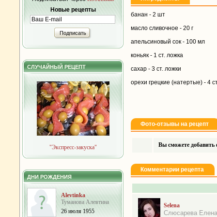
Новые рецепты
банан - 2 шт
масло сливочное - 20 г
Подписать
апельсиновый сок - 100 мл
коньяк - 1 ст. ложка
СЛУЧАЙНЫЙ РЕЦЕПТ
сахар - 3 ст. ложки
орехи грецкие (натертые) - 4 с
Фото-отзывы на рецепт
Вы сможете добавить ф
"Экспресс-закуска"
Комментарии рецепта
ДНИ РОЖДЕНИЯ
Alevtinka
Туманова Алевтина
Selena
26 июля 1955
Слюсарева Елен