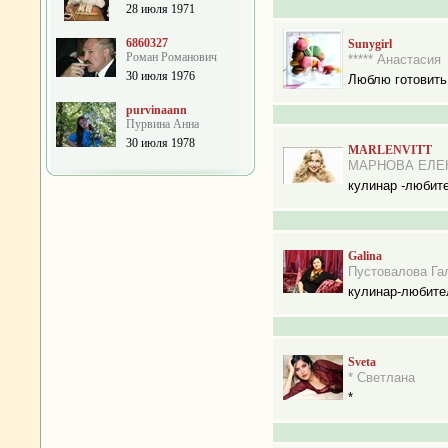
28 июля 1971
6860327
Sunygirl
Роман Романович
***** Анастасия
30 июля 1976
Люблю готовить.
purvinaann
Пурвина Анна
30 июля 1978
MARLENVITT
МАРНОВА ЕЛЕ
кулинар -любит
Galina
Пустовалова Га
кулинар-любите
Sveta
* Светлана
*