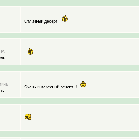
Отличный десерт!
..
НА
ель
лина
Очень интересный рецепт!!!
ль