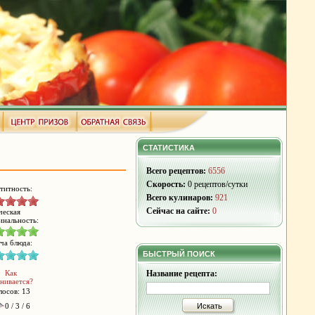
СТАТИСТИКА
Всего рецептов:
6556
Скорость:
0 рецептов/сутки
титность:
Всего кулинаров:
921
Сейчас на сайте:
0
ческая
инальность:
ча блюда:
БЫСТРЫЙ ПОИСК
Как
Название рецепта:
нивается?
лосов: 13
0 / 3 / 6
Искать