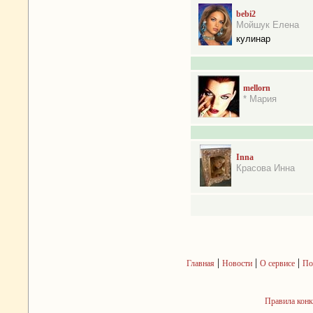
bebi2
Мойшук Елена
кулинар
mellorn
* Мария
Inna
Красова Инна
|
|
|
Главная
Новости
О сервисе
По
Правила кон