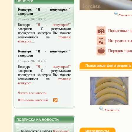
НОВОСТИ
Конкурс "Я - популярен!"
завершен
Увеличит
20 июля 2026 03:00
Конкурс
"Я - популярен!"
завершен. С результатами
Пошаговые ф
проведения конкурса Вы можете
ознакомиться на
странице
Ингредиенты
конкурса
....
Порядок при
Конкурс "Я - популярен!"
завершен
13 июля 2026 03:00
Пошаговые фото рецепта
Конкурс
"Я - популярен!"
завершен. С результатами
проведения конкурса Вы можете
ознакомиться на
странице
конкурса
....
Читать все новости
RSS-лента новостей
Увеличить
ПОДПИСКА НА НОВОСТИ
Ингредиенты
Подписаться через
RSS2Email