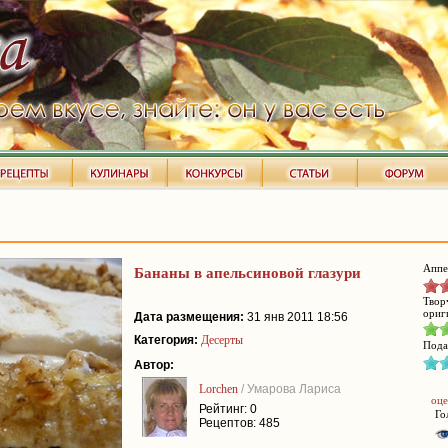
Аппе
Бананы в апельсиновой глазури
Твор
ориг
Дата размещения:
31 янв 2011 18:56
Категория:
Десерты
Пода
Автор:
Lorchen
/ Умарова Лариса
оце
Рейтинг: 0
Го
Рецептов: 485