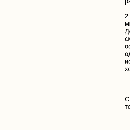
р
2
м
Д
с
о
о
и
х
С
т