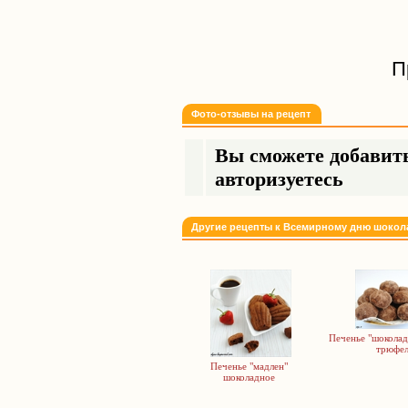
П
Фото-отзывы на рецепт
Вы сможете добавить
авторизуетесь
Другие рецепты к Всемирному дню шокол
Печенье "шокола
трюфел
Печенье "мадлен"
шоколадное