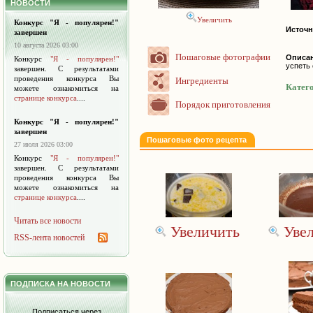
НОВОСТИ
Увеличить
Конкурс "Я - популярен!"
Источн
завершен
10 августа 2026 03:00
Пошаговые фотографии
Описа
Конкурс
"Я - популярен!"
успеть 
завершен. С результатами
проведения конкурса Вы
Ингредиенты
Катего
можете ознакомиться на
странице конкурса
....
Порядок приготовления
Конкурс "Я - популярен!"
завершен
Пошаговые фото рецепта
27 июля 2026 03:00
Конкурс
"Я - популярен!"
завершен. С результатами
проведения конкурса Вы
можете ознакомиться на
странице конкурса
....
Читать все новости
Увеличить
Уве
RSS-лента новостей
ПОДПИСКА НА НОВОСТИ
Подписаться через