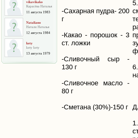
5
vikavikako
Карасёва Наталья
-Сахарная пудра- 200
с
11 августа 1983
г
т
Nataliano
р
Натали Наталья
12 августа 1984
-Какао - порошок - 3
п
ст. ложки
з
kety
kety kety
ф
13 августа 1979
-Сливочный сыр -
130 г
6
н
-Сливочное масло -
80 г
-Сметана (30%)-150 г
Д
1
с