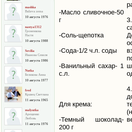
р
mashka
-Масло сливочное-50
Balieva zema
10 августа 1976
г
3
с
nastya1312
Громенкова
-Соль-щепотка
Д
Настя
10 августа 1988
о
-Сода-1/2 ч.л. соды
в
Sevilia
Иванова Севиля
п
10 августа 1986
-Ванильный сахар- 1
ш
Nutka
с.л.
о
Беликова Анна
10 августа 1977
4
fred
Кравец Светлана
д
11 августа 1965
Для крема:
т
malyutka
(
Арещенко
-Темный шоколад-
в
Любовь
11 августа 1976
200 г