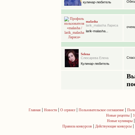
Обяза
кулинар-любитель
malasha
larik_malasha Лариса
очень
larik-malasha...
Selena
Спаси
Слюсарева Елена
Кулинар-любитель
Вы
по
|
|
|
|
Главная
Новости
О сервисе
Пользовательское соглашение
Поли
|
Новые рецепты
1
Новые кулинары
|
|
Правила конкурсов
Действующие конкурсы