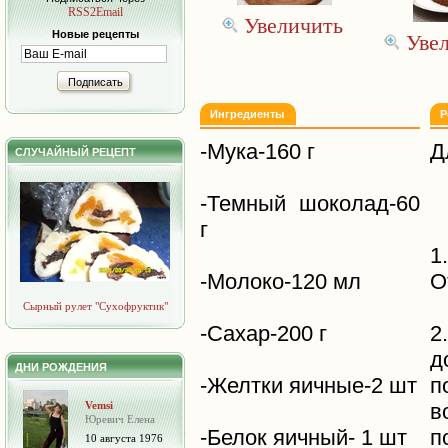
RSS2Email
Увеличить
Новые рецепты
Уве
Подписать
Ингредиенты
Р
-Мука-160 г
Д
СЛУЧАЙНЫЙ РЕЦЕПТ
-Темный шоколад-60
г
1
-Молоко-120 мл
О
Сырный рулет "Сухофруктик"
-Сахар-200 г
2
д
ДНИ РОЖДЕНИЯ
-Желтки яичные-2 шт
п
Vemsi
в
Юревич Елена
-Белок яичный- 1 шт
п
10 августа 1976