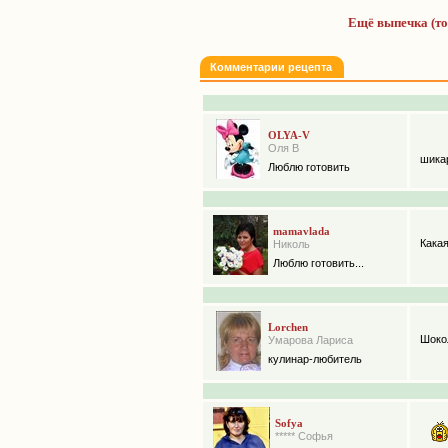
Ещё выпечка (т
Комментарии рецепта
OLYA-V
Оля В
шикар
Люблю готовить
mamavlada
Какая
Николь
Люблю готовить...
Lorchen
Шокол
Умарова Лариса
кулинар-любитель
Sofya
***** Софья