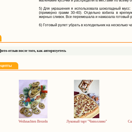
маленькие кусочки и распределить местами по всему би
5) Для украшения я использовала шоколадный мусс:
(примерно грамм 30-40). Отдельно взбила в крепк
жирных сливок. Все перемешала и намазала готовый р
6) Готовый рулет убрать в холодильник на несколько ча
ото-отзыв после того, как авторизуетесь
ецепты
Weihnachten Brezeln
Луковый тарт "Чиполлино"
Са