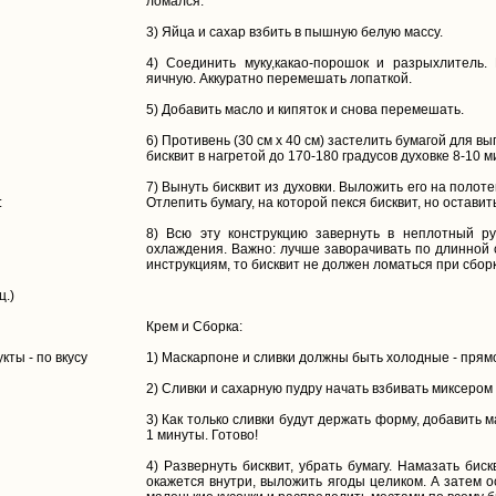
ломался.
3) Яйца и сахар взбить в пышную белую массу.
4) Соединить муку,какао-порошок и разрыхлитель.
яичную. Аккуратно перемешать лопаткой.
5) Добавить масло и кипяток и снова перемешать.
6) Противень (30 см х 40 см) застелить бумагой для в
бисквит в нагретой до 170-180 градусов духовке 8-10 м
7) Вынуть бисквит из духовки. Выложить его на полоте
:
Отлепить бумагу, на которой пекся бисквит, но оставить
8) Всю эту конструкцию завернуть в неплотный ру
охлаждения. Важно: лучше заворачивать по длинной 
инструкциям, то бисквит не должен ломаться при сборк
ц.)
Крем и Сборка:
ты - по вкусу
1) Маскарпоне и сливки должны быть холодные - прям
2) Сливки и сахарную пудру начать взбивать миксером 
3) Как только сливки будут держать форму, добавить 
1 минуты. Готово!
4) Развернуть бисквит, убрать бумагу. Намазать бис
окажется внутри, выложить ягоды целиком. А затем 