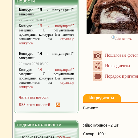
НОВОСТИ
Конкурс "Я - популярен!"
завершен
27 июля 2026 03:00
Конкурс
"Я - популярен!"
завершен. С результатами
проведения конкурса Вы можете
ознакомиться на
странице
Увеличить
конкурса
....
Конкурс "Я - популярен!"
Пошаговые фото
завершен
20 июля 2026 03:00
Ингредиенты
Конкурс
"Я - популярен!"
завершен. С результатами
Порядок пригото
проведения конкурса Вы можете
ознакомиться на
странице
конкурса
....
Читать все новости
Ингредиенты
RSS-лента новостей
Бисквит:
ПОДПИСКА НА НОВОСТИ
Яйцо куриное - 2 шт
Сахар - 100 г
Подписаться через
RSS2Email