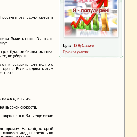
 Просеять эту сухую смесь в
ыпечки. Вылить тесто. Выпекать
инут.
Приз:
15 бубликов
нце с бумагой бисквитом вниз.
Правила участия
 ее, не убирать.
лет и оставить для полного
стороне. Если следовать этим
е торта.
о из холодильника.
на высокой скорости.
маскарпоне и взбить еще около
квит кремом. На край, который
оставшиеся ягоды нарезать на