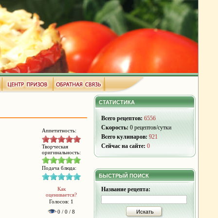
СТАТИСТИКА
Всего рецептов:
6556
Скорость:
0 рецептов/сутки
Аппетитность:
Всего кулинаров:
921
Сейчас на сайте:
0
Творческая
оригинальность:
Подача блюда:
БЫСТРЫЙ ПОИСК
Как
Название рецепта:
оценивается?
Голосов: 1
0 / 0 / 8
Искать