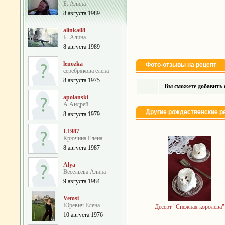
Б. Алина
8 августа 1989
alinka08
Б. Алина
8 августа 1989
lenozka
Фото-отзывы на рецепт
серебрякова елена
8 августа 1975
Вы сможете добавить ф
apolanski
А Андрей
Другие рождественские р
8 августа 1979
L1987
Крючина Елена
8 августа 1987
Alya
Весельева Алина
9 августа 1984
Vemsi
Юревич Елена
Десерт "Снежная королева"
10 августа 1976