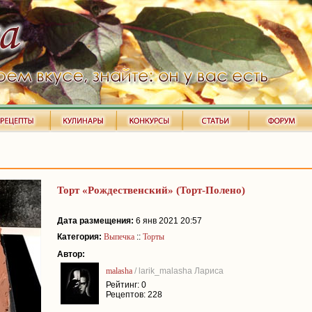
Торт «Рождественский» (Торт-Полено)
Дата размещения:
6 янв 2021 20:57
Категория:
Выпечка
::
Торты
Автор:
malasha
/ larik_malasha Лариса
Рейтинг: 0
Рецептов: 228