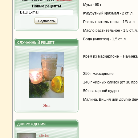
Мука - 60 г
Новые рецепты
Кукурузный крахмал - 2 ст. л.
Подписать
Разрыхлитель теста - 1/3 ч. л.
Масло растительное - 1,5 ст. л.
Вода (кипяток) - 1,5 ст. л.
СЛУЧАЙНЫЙ РЕЦЕПТ
Крем из маскарпоне + Начинка
250 г маскарпоне
140 г жирных сливок (от 30 про
50 г сахарной пудры
Малина, Вишня или другие фрук
Slem
ДНИ РОЖДЕНИЯ
alinka