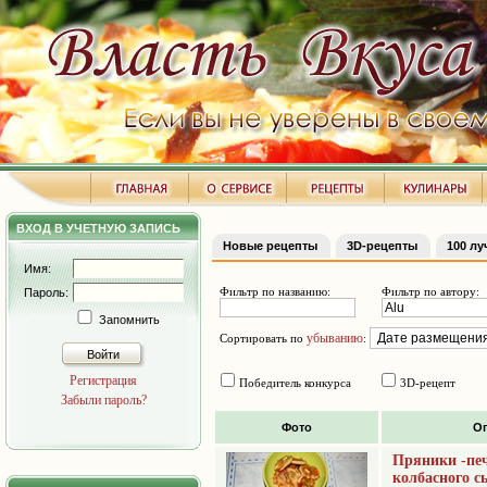
ВХОД В УЧЕТНУЮ ЗАПИСЬ
Новые рецепты
3D-рецепты
100 л
Имя:
Фильтр по названию:
Фильтр по автору:
Пароль:
Запомнить
убыванию
Сортировать по
:
Войти
Регистрация
Победитель конкурса
3D-рецепт
Забыли пароль?
Фото
О
Пряники -печ
колбасного с