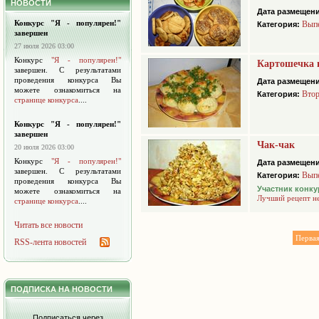
НОВОСТИ
Дата размещени
Конкурс "Я - популярен!"
Вып
Категория:
завершен
27 июля 2026 03:00
Конкурс
"Я - популярен!"
Картошечка 
завершен. С результатами
проведения конкурса Вы
Дата размещени
можете ознакомиться на
Втор
Категория:
странице конкурса
....
Конкурс "Я - популярен!"
завершен
Чак-чак
20 июля 2026 03:00
Конкурс
"Я - популярен!"
Дата размещени
завершен. С результатами
Вып
Категория:
проведения конкурса Вы
Участник конку
можете ознакомиться на
Лучший рецепт н
странице конкурса
....
Читать все новости
Перва
RSS-лента новостей
ПОДПИСКА НА НОВОСТИ
Подписаться через