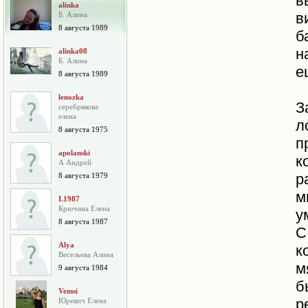
в
alinka
Б. Алина
8 августа 1989
н
alinka08
Б. Алина
е
8 августа 1989
lenozka
З
серебрякова
елена
8 августа 1975
п
apolanski
к
А Андрей
р
8 августа 1979
м
L1987
Крючина Елена
у
8 августа 1987
С
Alya
к
Весельева Алина
м
9 августа 1984
б
Vemsi
р
Юревич Елена