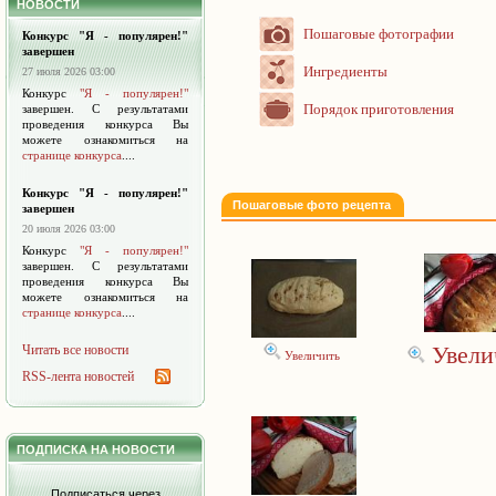
НОВОСТИ
Пошаговые фотографии
Конкурс "Я - популярен!"
завершен
Ингредиенты
27 июля 2026 03:00
Конкурс
"Я - популярен!"
Порядок приготовления
завершен. С результатами
проведения конкурса Вы
можете ознакомиться на
странице конкурса
....
Конкурс "Я - популярен!"
Пошаговые фото рецепта
завершен
20 июля 2026 03:00
Конкурс
"Я - популярен!"
завершен. С результатами
проведения конкурса Вы
можете ознакомиться на
странице конкурса
....
Увели
Читать все новости
Увеличить
RSS-лента новостей
ПОДПИСКА НА НОВОСТИ
Подписаться через