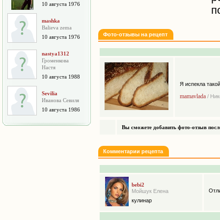
10 августа 1976
п
mashka
Balieva zema
Фото-отзывы на рецепт
10 августа 1976
nastya1312
Громенкова
Настя
10 августа 1988
Я испекла тако
Sevilia
mamavlada
/ Ни
Иванова Севиля
10 августа 1986
Вы сможете добавить фото-отзыв после
Комментарии рецепта
bebi2
Отл
Мойшук Елена
кулинар