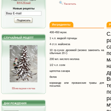
RSS2Email
Увеличить
Новые рецепты
Подписать
Ингредиенты
Р
400-450 муки.
С
СЛУЧАЙНЫЙ РЕЦЕПТ
1 ч.л. жидкой горчицы
р
4 ст.л. майонеза
с
10 гр.сухих дрожжей (можно заменить на
п
обычные 20 г)
м
200 мл. кислого молока
н
1/2 ч.л. соли
щепотка сахара
д
белок
В
кориандр или прованские травы для
т
посыпки.
Шоколадная елочка
п
р
м
ДНИ РОЖДЕНИЯ