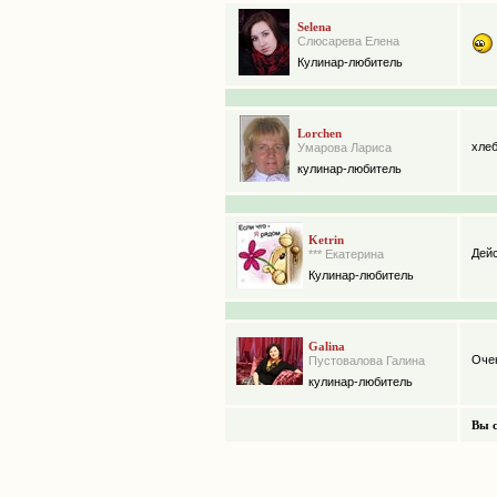
Selena
Слюсарева Елена
Кулинар-любитель
Lorchen
хлеб
Умарова Лариса
кулинар-любитель
Ketrin
Дей
*** Екатерина
Кулинар-любитель
Galina
Оче
Пустовалова Галина
кулинар-любитель
Вы с