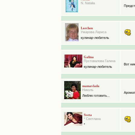
N. Natalia
Предст
Lorchen
Умарова Лариса
кулинар-любитель
Galina
Пустовалова Галина
Вот ни
кулинар-любитель
mamavlada
Николь
Аромат
Люблю готовить...
Sveta
* Светлана
*