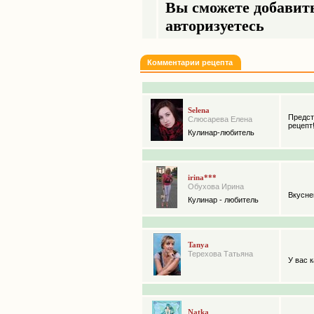
Вы сможете добавить
авторизуетесь
Комментарии рецепта
Selena
Предст
Слюсарева Елена
рецепт
Кулинар-любитель
irina***
Обухова Ирина
Вкусне
Кулинар - любитель
Tanya
Терехова Татьяна
У вас к
Natka