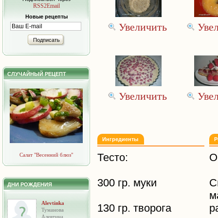
RSS2Email
Новые рецепты
Увеличить
Уве
Подписать
СЛУЧАЙНЫЙ РЕЦЕПТ
Увеличить
Уве
Ингредиенты
Р
Тесто:
О
Салат "Весенний блюз"
300 гр. муки
С
ДНИ РОЖДЕНИЯ
м
Alevtinka
130 гр. творога
р
Туманова
Алевтина