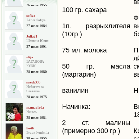
в
26 июля 1955
100 гр. сахара
sofiya
Ф
Akber Sofiya
1п. разрыхлителя
в
27 июля 1984
(10гр.)
б
Julia21
Шашина Юлия
27 июля 1991
75 мл. молока
П
я
ulija
ВАГАНОВА
50 гр. масла
с
ЮЛИЯ
28 июля 1980
(маргарин)
в
sweek333
Небогатова
ванилин
Н
Cветлана
28 июля 1975
Начинка:
В
mamavlada
Николь
1
28 июля 1981
2 ст. малины
lio46
(примерно 300 гр.)
К
Bruun lyudmila
с
28 июля 1955