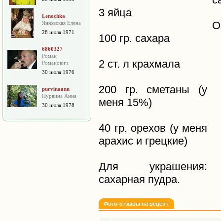
3 яйца
Lenochka
О
Янковская Елена
28 июля 1971
100 гр. сахара
6860327
Роман
2 ст. л крахмала
Романович
30 июля 1976
200 гр. сметаны (у
purvinaann
Пурвина Анна
меня 15%)
30 июля 1978
40 гр. орехов (у меня
арахис и грецкие)
Для украшения:
сахарная пудра.
Фото-отзывы на рецепт