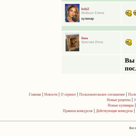
bebi2
Мойшук Елена
кулинар
Inna
Красова Инна
Вы 
пос
|
|
|
|
Главная
Новости
О сервисе
Пользовательское соглашение
Поли
|
Новые рецепты
1
Новые кулинары
|
|
Правила конкурсов
Действующие конкурсы
Все 