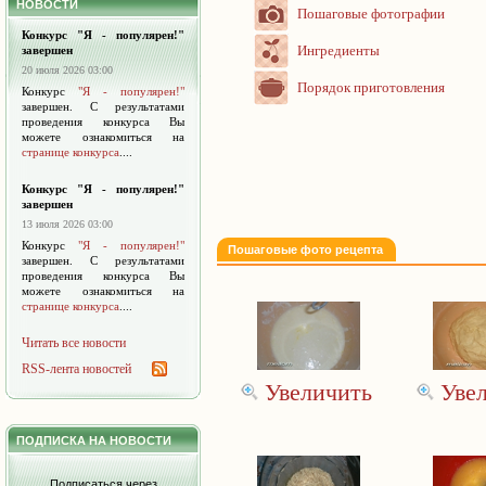
НОВОСТИ
Пошаговые фотографии
Конкурс "Я - популярен!"
Ингредиенты
завершен
20 июля 2026 03:00
Порядок приготовления
Конкурс
"Я - популярен!"
завершен. С результатами
проведения конкурса Вы
можете ознакомиться на
странице конкурса
....
Конкурс "Я - популярен!"
завершен
13 июля 2026 03:00
Конкурс
"Я - популярен!"
Пошаговые фото рецепта
завершен. С результатами
проведения конкурса Вы
можете ознакомиться на
странице конкурса
....
Читать все новости
RSS-лента новостей
Увеличить
Уве
ПОДПИСКА НА НОВОСТИ
Подписаться через