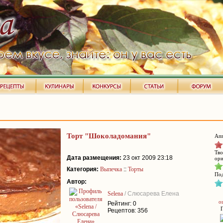
Торт "Шоколадомания"
Апп
Тво
Дата размещения:
23 окт 2009 23:18
ори
Категория:
Выпечка
::
Торты
Под
Автор:
Selena
/ Слюсарева Елена
о
Рейтинг: 0
Рецептов: 356