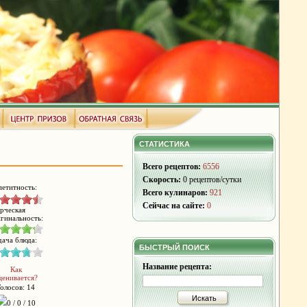
СТАТИСТИКА
Всего рецептов:
6556
Скорость:
0 рецептов/сутки
етитность:
Всего кулинаров:
921
Сейчас на сайте:
0
рческая
гинальность:
ача блюда:
БЫСТРЫЙ ПОИСК
Название рецепта:
Как
ценивается?
Голосов: 14
Искать
0 / 0 / 10