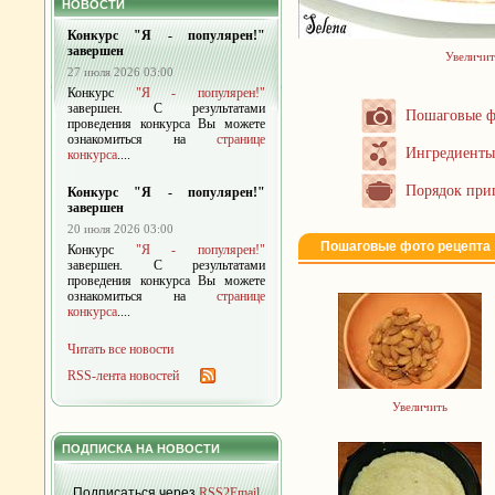
НОВОСТИ
Конкурс "Я - популярен!"
завершен
Увеличит
27 июля 2026 03:00
Конкурс
"Я - популярен!"
завершен. С результатами
Пошаговые ф
проведения конкурса Вы можете
ознакомиться на
странице
Ингредиенты
конкурса
....
Порядок при
Конкурс "Я - популярен!"
завершен
20 июля 2026 03:00
Пошаговые фото рецепта
Конкурс
"Я - популярен!"
завершен. С результатами
проведения конкурса Вы можете
ознакомиться на
странице
конкурса
....
Читать все новости
RSS-лента новостей
Увеличить
ПОДПИСКА НА НОВОСТИ
Подписаться через
RSS2Email