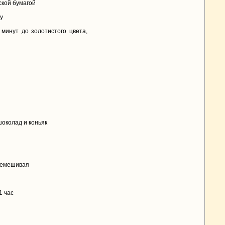
ской бумагой
у
 минут до золотистого цвета,
околад и коньяк
еремешивая
1 час