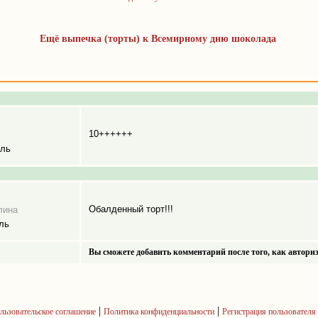
Ещё выпечка (торты) к Всемирному дню шоколада
10++++++
ель
Обалденный торт!!!
лина
ль
Вы сможете добавить комментарий после того, как авториз
|
|
льзовательское соглашение
Политика конфиденциальности
Регистрация пользователя