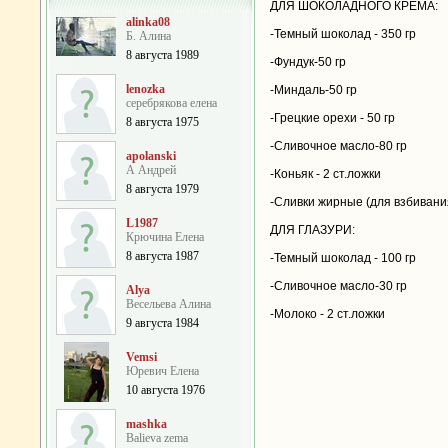
ДЛЯ ШОКОЛАДНОГО КРЕМА:
alinka08
-Темный шоколад - 350 гр
Б. Алина
8 августа 1989
-Фундук-50 гр
lenozka
-Миндаль-50 гр
серебрякова елена
-Грецкие орехи - 50 гр
8 августа 1975
-Сливочное масло-80 гр
apolanski
А Андрей
-Коньяк - 2 ст.ложки
8 августа 1979
-Сливки жирные (для взбивания
L1987
ДЛЯ ГЛАЗУРИ:
Крючина Елена
8 августа 1987
-Темный шоколад - 100 гр
-Сливочное масло-30 гр
Alya
Весельева Алина
-Молоко - 2 ст.ложки
9 августа 1984
Vemsi
Юревич Елена
10 августа 1976
mashka
Balieva zema