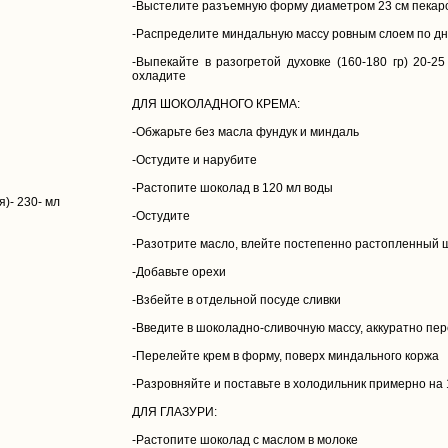
-Выстелите разъемную форму диаметром 23 см пекар
-Распределите миндальную массу ровным слоем по дн
-Выпекайте в разогретой духовке (160-180 гр) 20-25
охладите
ДЛЯ ШОКОЛАДНОГО КРЕМА:
-Обжарьте без масла фундук и миндаль
-Остудите и нарубите
-Растопите шоколад в 120 мл воды
)- 230- мл
-Остудите
-Разотрите масло, влейте постепенно растопленный ш
-Добавьте орехи
-Взбейте в отдельной посуде сливки
-Введите в шоколадно-сливочную массу, аккуратно п
-Перелейте крем в форму, поверх миндального коржа
-Разровняйте и поставьте в холодильник примерно на 
ДЛЯ ГЛАЗУРИ:
-Растопите шоколад с маслом в молоке