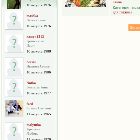
птицы
10 августа 1976
Категория пра
для пикника
mashka
Balieva zema
10 августа 1976
Перва
nastya1312
Громенкова
Настя
10 августа 1988
Sevilia
Иванова Севиля
10 августа 1986
Nutka
Беликова Анна
10 августа 1977
fred
Кравец Светлана
11 августа 1965
malyutka
Арещенко
Любовь
11 августа 1976