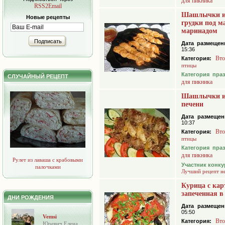
для пикника
RSS2Email
Шашлычки и
Новые рецепты
грудки под 
маринадом
Подписать
Дата размещен
15:36
Вто
Категория:
птицы
Категория пра
СЛУЧАЙНЫЙ РЕЦЕПТ
для пикника
Шашлычки и
печени
Дата размещен
10:37
Вто
Категория:
птицы
Категория пра
для пикника
Рулет из лаваша с крабовыми
Участник конку
палочками
Лучший рецепт н
Курица с ка
запеченная в
ДНИ РОЖДЕНИЯ
Дата размещен
05:50
Vemsi
Вто
Категория:
Юревич Елена