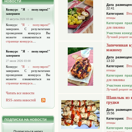
НОВОСТИ
Дата размещен
22:41
Конкурс "Я - популярен!"
Вто
завершен
Категория:
птицы
10 августа 2026 03:00
Категория пра
Конкурс
"Я - популярен!"
для пикника
завершен. С результатами
проведения конкурса Вы
Участник конку
Лучший рецепт н
можете ознакомиться на
странице конкурса
....
Запеченная к
южному
Конкурс "Я - популярен!"
завершен
Дата размещен
13:10
27 июля 2026 03:00
Вто
Категория:
Конкурс
"Я - популярен!"
птицы
завершен. С результатами
проведения конкурса Вы
Категория пра
можете ознакомиться на
для пикника
странице конкурса
....
Участник конку
Лучший рецепт н
Читать все новости
Шашлык из 
RSS-лента новостей
грудки
Дата размещен
15:56
Вто
Категория:
ПОДПИСКА НА НОВОСТИ
птицы
Категория пра
Подписаться через