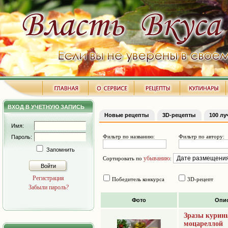
ВХОД В УЧЕТНУЮ ЗАПИСЬ
Новые рецепты
3D-рецепты
100 л
Имя:
Фильтр по названию:
Фильтр по автору:
Пароль:
Запомнить
убыванию
Сортировать по
:
Войти
Регистрация
Победитель конкурса
3D-рецепт
Забыли пароль?
Фото
Опи
Зразы курин
моцареллой