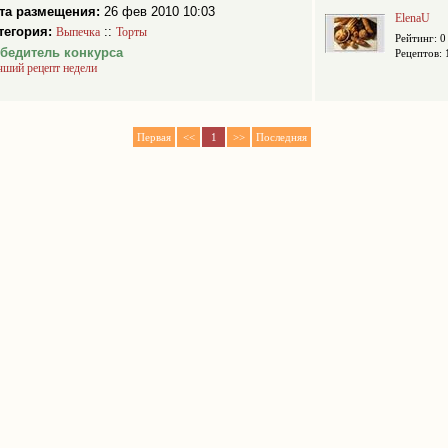
та размещения:
26 фев 2010 10:03
ElenaU
тегория:
::
Выпечка
Торты
Рейтинг: 0
бедитель конкурса
Рецептов: 
чший рецепт недели
Первая
<<
1
>>
Последняя