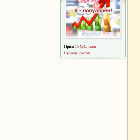
Приз:
15 бубликов
Правила участия