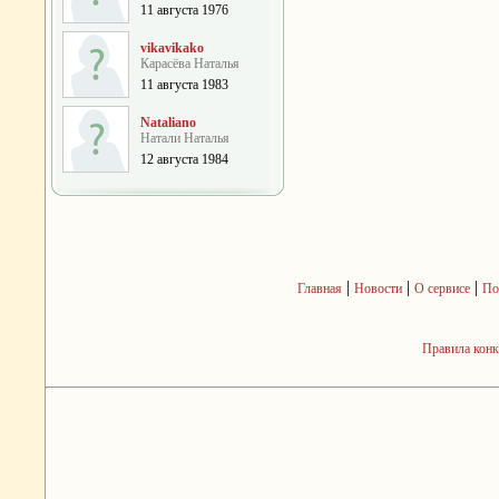
11 августа 1976
vikavikako
Карасёва Наталья
11 августа 1983
Nataliano
Натали Наталья
12 августа 1984
|
|
|
Главная
Новости
О сервисе
По
Правила кон