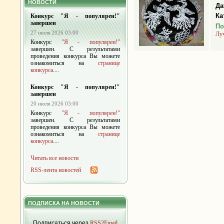
НОВОСТИ
Да
Ка
Конкурс "Я - популярен!"
завершен
По
27 июля 2026 03:00
Лу
Конкурс
"Я - популярен!"
завершен. С результатами
проведения конкурса Вы можете
ознакомиться на
странице
конкурса
....
Конкурс "Я - популярен!"
завершен
20 июля 2026 03:00
Конкурс
"Я - популярен!"
завершен. С результатами
проведения конкурса Вы можете
ознакомиться на
странице
конкурса
....
Читать все новости
RSS-лента новостей
ПОДПИСКА НА НОВОСТИ
Подписаться через
RSS2Email