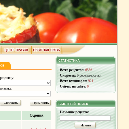
СТАТИСТИКА
тов
Всего рецептов:
6556
Скорость:
0 рецептов/сутки
разднику:
Всего кулинаров:
921
Сейчас на сайте:
0
ематике:
Сбросить
Применить
БЫСТРЫЙ ПОИСК
Название рецепта:
Оценка
Искать