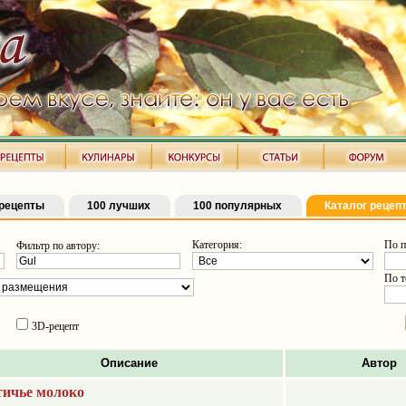
рецепты
100 лучших
100 популярных
Каталог рецеп
Категория:
По п
Фильтр по автору:
По т
3D-рецепт
Описание
Автор
ичье молоко