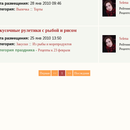
Selena
та размещения:
28 янв 2010 09:46
Рейтинг
тегория:
::
Выпечка
Торты
Рецепто
кусочные рулетики с рыбой и рисом
та размещения:
25 янв 2010 13:50
Selena
тегория:
::
Закуски
Из рыбы и морепродуктов
Рейтинг
Рецепто
тегория праздника -
Рецепты к 23 февраля
Первая
<<
1
>>
Последняя