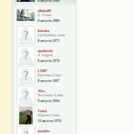
8 августа 1989
alinka08
Б. Алина
8 августа 1989
lenozka
серебрякова елена
8 августа 1975
apolanski
А Андрей
8 августа 1979
L1987
Крючина Елена
8 августа 1987
Alya
Весельева Алина
9 августа 1984
Vemsi
Юревич Елена
10 августа 1976
mashka