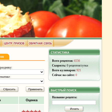
СТАТИСТИКА
тов
Всего рецептов:
6556
Скорость:
0 рецептов/сутки
разднику:
Всего кулинаров:
921
Сейчас на сайте:
0
ематике:
Сбросить
Применить
БЫСТРЫЙ ПОИСК
Название рецепта:
р
Оценка
Искать