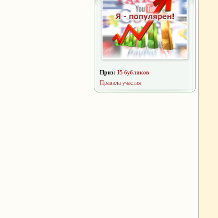
Приз:
15 бубликов
Правила участия