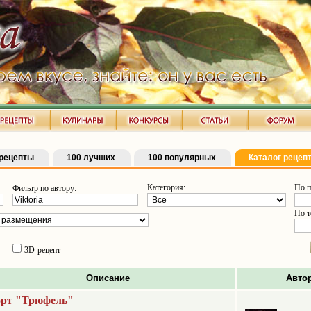
рецепты
100 лучших
100 популярных
Каталог рецеп
Категория:
По п
Фильтр по автору:
По т
3D-рецепт
Описание
Авто
орт "Трюфель"