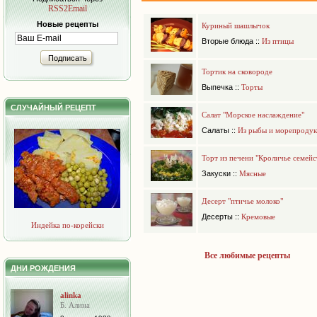
RSS2Email
Новые рецепты
Куриный шашлычок
Вторые блюда
::
Из птицы
Подписать
Тортик на сковороде
Выпечка
::
Торты
СЛУЧАЙНЫЙ РЕЦЕПТ
Салат "Морское наслаждение"
Салаты
::
Из рыбы и морепродук
Торт из печени "Кроличье семейс
Закуски
::
Мясные
Десерт "птичье молоко"
Десерты
::
Кремовые
Индейка по-корейски
Все любимые рецепты
ДНИ РОЖДЕНИЯ
alinka
Б. Алина