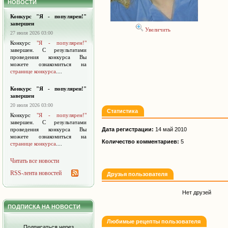
НОВОСТИ
Конкурс "Я - популярен!"
завершен
Увеличить
27 июля 2026 03:00
Конкурс
"Я - популярен!"
завершен. С результатами
проведения конкурса Вы
можете ознакомиться на
странице конкурса
....
Конкурс "Я - популярен!"
завершен
20 июля 2026 03:00
Статистика
Конкурс
"Я - популярен!"
завершен. С результатами
проведения конкурса Вы
Дата регистрации:
14 май 2010
можете ознакомиться на
Количество комментариев:
5
странице конкурса
....
Читать все новости
RSS-лента новостей
Друзья пользователя
Нет друзей
ПОДПИСКА НА НОВОСТИ
Любимые рецепты пользователя
Подписаться через