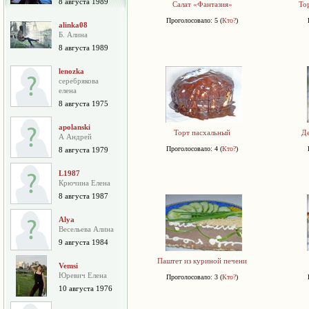
8 августа 1989
Салат «Фантазия»
То
Проголосовало: 5 (
Кто?
)
alinka08
Б. Алина
8 августа 1989
lenozka
серебрякова
елена
8 августа 1975
apolanski
Торт пасхальный
Де
А Андрей
Проголосовало: 4 (
Кто?
)
8 августа 1979
L1987
Крючина Елена
8 августа 1987
Alya
Весельева Алина
9 августа 1984
Паштет из куриной печени
Vemsi
Юревич Елена
Проголосовало: 3 (
Кто?
)
10 августа 1976