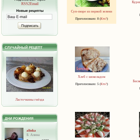
Курин
RSS2Email
Новые рецепты
Суп-пюре из первой зелени
Проголосовало: 8 (
Кто?
)
Подписать
СЛУЧАЙНЫЙ РЕЦЕПТ
Хлеб с шоколадом
Биск
Проголосовало: 5 (
Кто?
)
Ласточкины гнёзда
ДНИ РОЖДЕНИЯ
alinka
Б. Алина