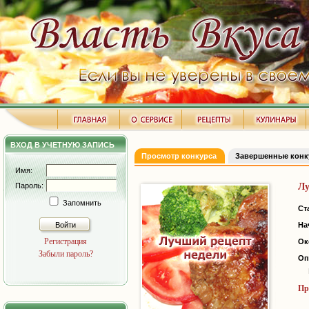
ВХОД В УЧЕТНУЮ ЗАПИСЬ
Просмотр конкурса
Завершенные кон
Имя:
Пароль:
Лу
Запомнить
Ст
Войти
На
Регистрация
Ок
Забыли пароль?
Оп
Пр