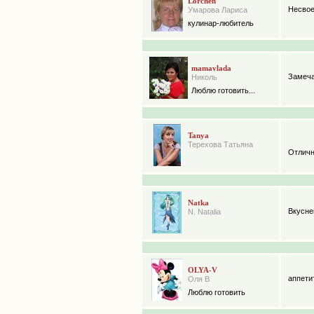
Lorchen
Несвое
Умарова Лариса
кулинар-любитель
mamavlada
Замеча
Николь
Люблю готовить...
Tanya
Терехова Татьяна
Отличн
Natka
Вкуснен
N. Natalia
OLYA-V
аппети
Оля В
Люблю готовить