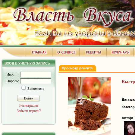
ВХОД В УЧЕТНУЮ ЗАПИСЬ
Просмотр рецепта
Имя:
Пароль:
Быстр
Запомнить
Войти
Дата ра
Регистрация
Категор
Забыли пароль?
Автор: