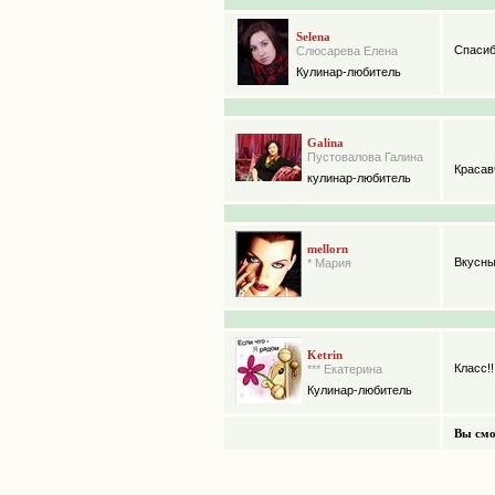
Selena
Спасиб
Слюсарева Елена
Кулинар-любитель
Galina
Пустовалова Галина
Красав
кулинар-любитель
mellorn
Вкусны
* Мария
Ketrin
Класс!
*** Екатерина
Кулинар-любитель
Вы смо