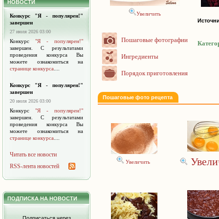
НОВОСТИ
Увеличить
Конкурс "Я - популярен!"
Источни
завершен
27 июля 2026 03:00
Пошаговые фотографии
Конкурс
"Я - популярен!"
Катего
завершен. С результатами
проведения конкурса Вы
Ингредиенты
можете ознакомиться на
странице конкурса
....
Порядок приготовления
Конкурс "Я - популярен!"
завершен
Пошаговые фото рецепта
20 июля 2026 03:00
Конкурс
"Я - популярен!"
завершен. С результатами
проведения конкурса Вы
можете ознакомиться на
странице конкурса
....
Читать все новости
Увели
Увеличить
RSS-лента новостей
ПОДПИСКА НА НОВОСТИ
Подписаться через