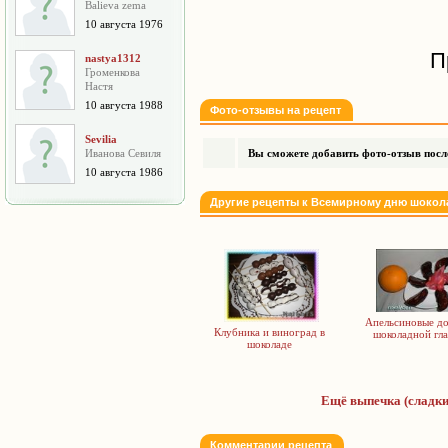
Balieva zema
10 августа 1976
П
nastya1312
Громенкова
Настя
10 августа 1988
Фото-отзывы на рецепт
Sevilia
Иванова Севиля
Вы сможете добавить фото-отзыв после
10 августа 1986
Другие рецепты к Всемирному дню шокол
Апельсиновые до
Клубника и виноград в
шоколадной гла
шоколаде
Ещё выпечка (сладки
Комментарии рецепта