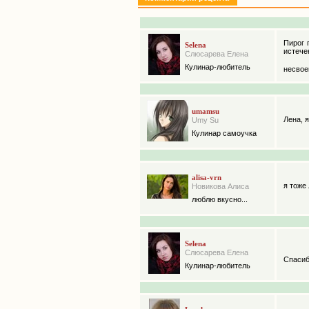
Пирог 
Selena
истеч
Слюсарева Елена
Кулинар-любитель
несвое
umamsu
Лена, 
Umy Su
Кулинар самоучка
alisa-vrn
я тоже
Новикова Алиса
люблю вкусно...
Selena
Слюсарева Елена
Спаси
Кулинар-любитель