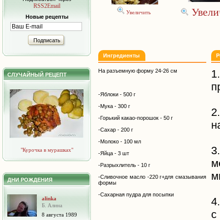
RSS2Email
Увели
Увеличить
Новые рецепты
Подписать
Ингредиенты
Р
На разъемную форму 24-26 см
1
СЛУЧАЙНЫЙ РЕЦЕПТ
п
-Яблоки - 500 г
-Мука - 300 г
2
-Горький какао-порошок - 50 г
н
-Сахар - 200 г
-Молоко - 100 мл
3
"Курочка в мурашках"
-Яйца - 3 шт
-Разрыхлитель - 10 г
м
-Сливочное масло -220 г+для смазывания
ДНИ РОЖДЕНИЯ
формы
-Сахарная пудра для посыпки
alinka
4
Б. Алина
с
8 августа 1989