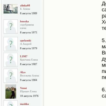
Д
alinka08
с
Б. Алина
8 августа 1989
р
Х
lenozka
серебрякова
т
елена
8 августа 1975
5
apolanski
А Андрей
м
8 августа 1979
В
L1987
д
Крючина Елена
м
8 августа 1987
п
Alya
Весельева Алина
п
9 августа 1984
Vemsi
6
Юревич Елена
с
10 августа 1976
mashka