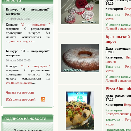
Дата размещен
НОВОСТИ
14:19
Десе
Категория:
Конкурс "Я - популярен!"
завершен
Рец
Тематика -
кухни
27 июля 2026 03:00
Конкурс
"Я - популярен!"
Участник конку
Лучший рецепт н
завершен. С результатами
проведения конкурса Вы
Бразильский
можете ознакомиться на
странице конкурса
....
пирог
Дата размещен
Конкурс "Я - популярен!"
07:00
завершен
Вы
Категория:
20 июля 2026 03:00
пироги
Конкурс
"Я - популярен!"
Рец
Тематика -
завершен. С результатами
кухни
проведения конкурса Вы
Участник конку
можете ознакомиться на
Лучший рецепт н
странице конкурса
....
Pizza Almonde
Читать все новости
Дата размещен
RSS-лента новостей
17:17
Категория:
Втор
Категория 
Рождественские 
ПОДПИСКА НА НОВОСТИ
Рец
Тематика -
кухни
Победитель ко
Подписаться через