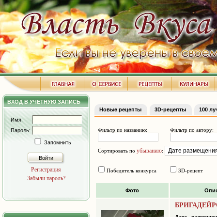
ВХОД В УЧЕТНУЮ ЗАПИСЬ
Новые рецепты
3D-рецепты
100 л
Имя:
Фильтр по названию:
Фильтр по автору:
Пароль:
Запомнить
убыванию
Сортировать по
:
Войти
Регистрация
Победитель конкурса
3D-рецепт
Забыли пароль?
Фото
Опи
БРИГАДЕЙР