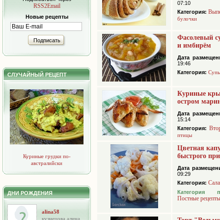
07:10
RSS2Email
Вып
Категория:
Новые рецепты
булочки
Фасолевый с
Подписать
и имбирём
Дата размещен
19:46
Категория:
Суп
СЛУЧАЙНЫЙ РЕЦЕПТ
Куриные кр
остром мари
Дата размещен
15:14
Вто
Категория:
птицы
Цветная кап
быстрого пр
Куриные грудки по-
австралийски
Дата размещен
09:29
Сал
Категория:
Категория 
ДНИ РОЖДЕНИЯ
Постные рецепт
alina58
кузнецова алина