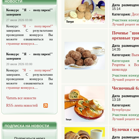
НОВОСТИ
Дата размещен
15:14
Конкурс "Я - популярен!"
Десе
завершен
Категория:
27 июля 2026 03:00
Участник конку
Лучший рецепт н
Конкурс
"Я - популярен!"
завершен. С результатами
Печенье "шо
проведения конкурса Вы
ореховые тр
можете ознакомиться на
странице конкурса
....
Дата размещен
14:35
Конкурс "Я - популярен!"
Вып
Категория:
завершен
Категория 
20 июля 2026 03:00
Рецепты к Вс
шоколада
Конкурс
"Я - популярен!"
завершен. С результатами
Участник конку
проведения конкурса Вы
Лучший рецепт н
можете ознакомиться на
странице конкурса
....
Чесночный б
Дата размещен
Читать все новости
13:18
RSS-лента новостей
Категория:
Бутерброды
Участник конку
Лучший рецепт н
ПОДПИСКА НА НОВОСТИ
Булочки с ко
Дата размещен
Подписаться через