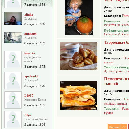
Торт "Ведьм
7 августа 1958
Дата размещен
23:50
alinka
Вып
Категория:
Б. Алина
Категория 
8 августа 1989
Рецепты на Хэлл
Победитель ко
alinka08
Счастливый Хэлл
Б. Алина
Творожные б
8 августа 1989
Дата размещен
lenozka
01:06
серебрякова
Вып
Категория:
елена
оладьи
8 августа 1975
Участник конку
Лучший рецепт н
apolanski
Плэчинта (пл
А Андрей
тыквой
8 августа 1979
Дата размещен
17:15
L1987
Вы
Категория:
Крючина Елена
лепешки, лаваши
8 августа 1987
Реце
Тематика -
кухни
Alya
Весельева Алина
9 августа 1984
Первая
<<