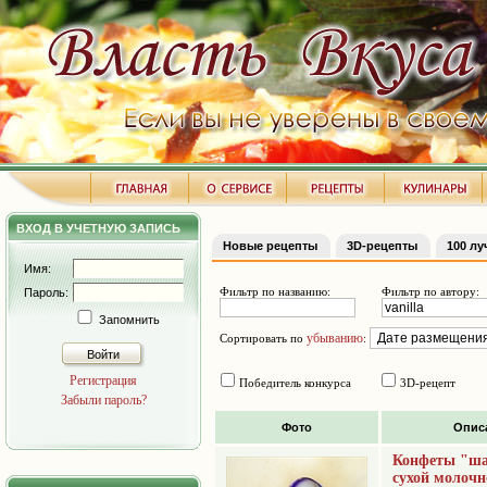
ВХОД В УЧЕТНУЮ ЗАПИСЬ
Новые рецепты
3D-рецепты
100 л
Имя:
Фильтр по названию:
Фильтр по автору:
Пароль:
Запомнить
убыванию
Сортировать по
:
Войти
Регистрация
Победитель конкурса
3D-рецепт
Забыли пароль?
Фото
Опис
Конфеты "ша
сухой молочн