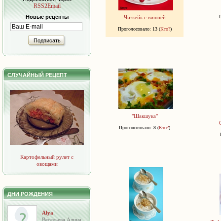
RSS2Email
Новые рецепты
Чизкейк с вишней
Проголосовало: 13 (
Кто?
)
Подписать
СЛУЧАЙНЫЙ РЕЦЕПТ
"Шакшука"
Проголосовало: 8 (
Кто?
)
Картофельный рулет с
овощами
ДНИ РОЖДЕНИЯ
Alya
Весельева Алина