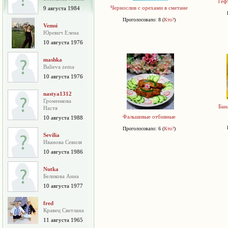
Теф
Чернослив с орехами в сметане
9 августа 1984
Проголосовало: 8 (
Кто?
)
Vemsi
Юревич Елена
10 августа 1976
mashka
Balieva zema
10 августа 1976
nastya1312
Громенкова
Бан
Настя
Фальшивые отбивные
10 августа 1988
Проголосовало: 6 (
Кто?
)
Sevilia
Иванова Севиля
10 августа 1986
Nutka
Беликова Анна
10 августа 1977
fred
Кравец Светлана
11 августа 1965