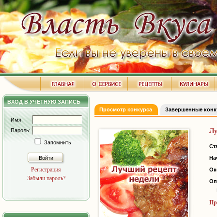
ВХОД В УЧЕТНУЮ ЗАПИСЬ
Просмотр конкурса
Завершенные кон
Имя:
Пароль:
Лу
Запомнить
Ст
Войти
На
Регистрация
Ок
Забыли пароль?
Оп
Пр