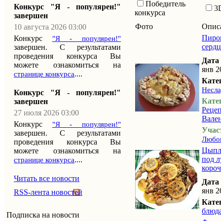
Победитель
Конкурс "Я - популярен!"
3
конкурса
завершен
Фото
Опис
10 августа 2026 03:00
Пиро
Конкурс
"Я - популярен!"
сердц
завершен. С результатами
проведения конкурса Вы
Дата
можете ознакомиться на
янв 2
....
странице конкурса
Кате
Несла
Конкурс "Я - популярен!"
Кате
завершен
Рецеп
27 июля 2026 03:00
Вале
Конкурс
"Я - популярен!"
Учас
завершен. С результатами
Любов
проведения конкурса Вы
Цыпл
можете ознакомиться на
под л
....
странице конкурса
коро
Читать все новости
Дата
янв 2
RSS-лента новостей
Кате
блюд
Подписка на новости