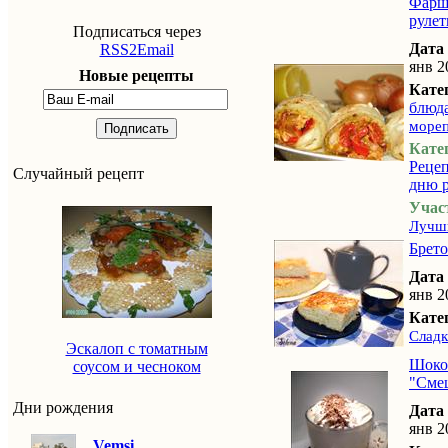
Фарш
рулет
Подписаться через
Дата
RSS2Email
янв 2
Новые рецепты
Кате
блюд
море
Подписать
Кате
Реце
Случайный рецепт
дню 
Учас
Лучши
Брет
Дата
янв 2
Кате
Сладк
Эскалоп с томатным
Шоко
соусом и чесноком
"Сме
Дни рождения
Дата
янв 2
Vemsi