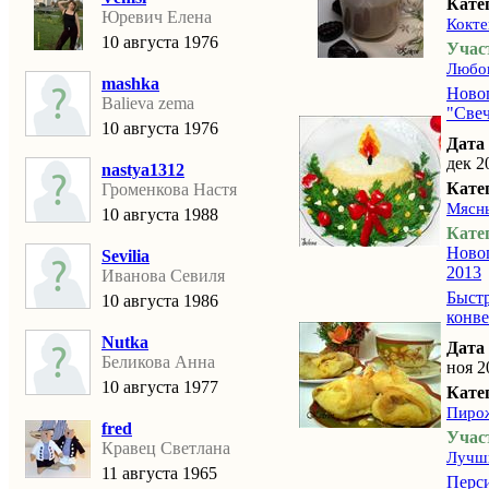
Кате
Юревич Елена
Кокте
10 августа 1976
Учас
Любов
mashka
Ново
Balieva zema
"Све
10 августа 1976
Дата
дек 2
nastya1312
Кате
Громенкова Настя
Мясн
10 августа 1988
Кате
Ново
Sevilia
2013
Иванова Севиля
Быст
10 августа 1986
конв
Nutka
Дата
Беликова Анна
ноя 2
10 августа 1977
Кате
Пирож
fred
Учас
Кравец Светлана
Лучши
11 августа 1965
Перс