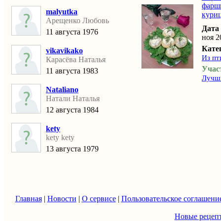
фарш
malyutka
кури
Арещенко Любовь
Дата
11 августа 1976
ноя 2
Кате
vikavikako
Из пт
Карасёва Наталья
Учас
11 августа 1983
Лучши
Nataliano
Натали Наталья
12 августа 1984
kety
kety kety
13 августа 1979
Главная
|
Новости
|
О сервисе
|
Пользовательское соглашени
Новые рецеп