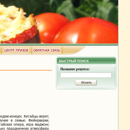
БЫСТРЫЙ ПОИСК
Название рецепта:
Искать
одим конкурс. Китайцы верят,
учие в семью. Фейерверки,
айская опера, игра маджонг,
льно праздничную атмосферу,