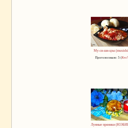
Му-си-ши-цзы (muxishiz
Проголосовало: 5 (
Кто
Лунные пряники (ЮЭБ