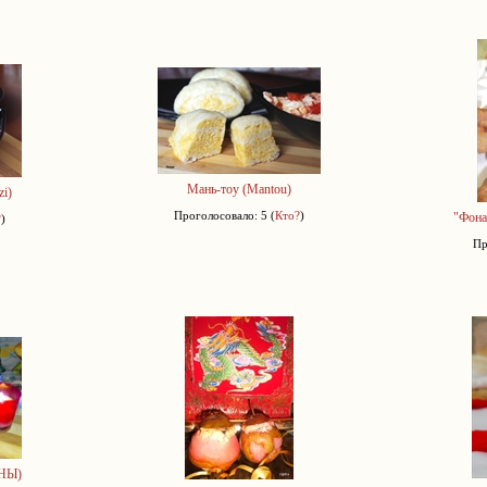
Мань-тоу (Mantou)
i)
Проголосовало: 5 (
Кто?
)
"Фона
?
)
Пр
ИНЫ)