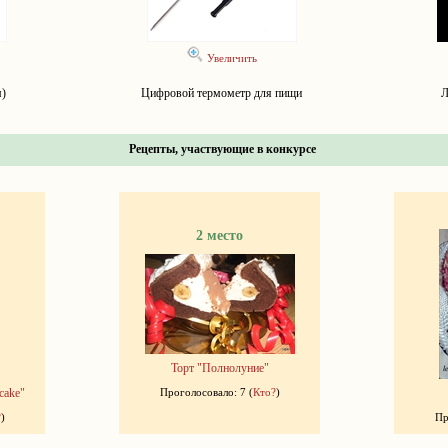
Увеличить
м)
Цифровой термометр для пищи
Л
Рецепты, участвующие в конкурсе
2 место
Торт "Полнолуние"
cake"
Проголосовало: 7 (
Кто?
)
?
)
Пр