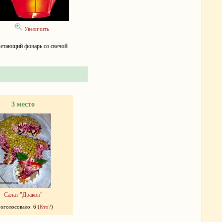
Увеличить
етающий фонарь со свечой
3 место
Салат "Дракон"
оголосовало: 6 (
Кто?
)