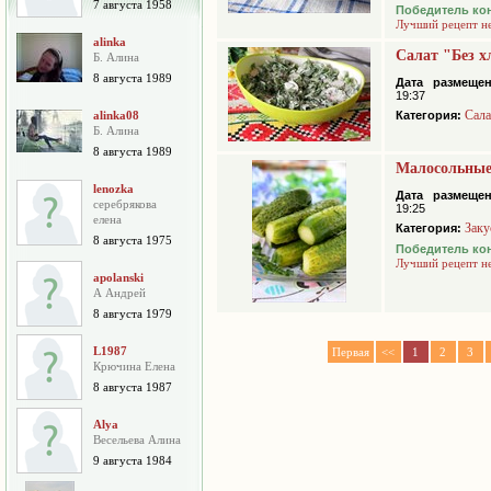
7 августа 1958
Победитель ко
Лучший рецепт н
alinka
Салат "Без х
Б. Алина
8 августа 1989
Дата размещен
19:37
Сал
alinka08
Категория:
Б. Алина
8 августа 1989
Малосольные
lenozka
Дата размещен
серебрякова
19:25
елена
Заку
Категория:
8 августа 1975
Победитель ко
Лучший рецепт н
apolanski
А Андрей
8 августа 1979
L1987
Первая
<<
1
2
3
Крючина Елена
8 августа 1987
Alya
Весельева Алина
9 августа 1984