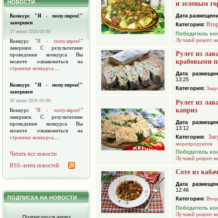
НОВОСТИ
и зеленым г
Конкурс "Я - популярен!"
Дата размещени
завершен
Втор
Категория:
27 июля 2026 03:00
Победитель ко
Лучший рецепт н
Конкурс
"Я - популярен!"
завершен. С результатами
Рулет из лав
проведения конкурса Вы
крабовыми п
можете ознакомиться на
странице конкурса
....
Дата размещен
13:25
Конкурс "Я - популярен!"
Категория:
Заку
завершен
20 июля 2026 03:00
Рулет из лав
каприз
Конкурс
"Я - популярен!"
завершен. С результатами
Дата размещен
проведения конкурса Вы
13:12
можете ознакомиться на
Зак
Категория:
странице конкурса
....
морепродуктов
Победитель ко
Читать все новости
Лучший рецепт н
RSS-лента новостей
Соте из каба
Дата размещен
12:46
ПОДПИСКА НА НОВОСТИ
Категория:
Втор
Победитель ко
Лучший рецепт н
Подписаться через