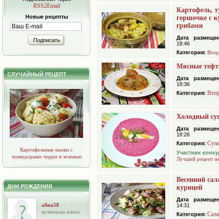
RSS2Email
Картофель, 
Новые рецепты
горшочке с к
грибами
Дата размещен
Подписать
18:46
Категория:
Втор
Мясные тефт
СЛУЧАЙНЫЙ РЕЦЕПТ
Дата размещен
18:36
Втор
Категория:
Холодный су
Дата размещен
18:26
Суп
Категория:
Картофельные ньоки с
Участник конку
помидорами черри и зеленью
Лучший рецепт н
Весенний сал
ДНИ РОЖДЕНИЯ
курицей
Дата размещен
alina58
14:31
кузнецова алина
Сал
Категория: