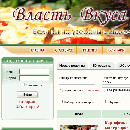
ВХОД В УЧЕТНУЮ ЗАПИСЬ
Новые рецепты
3D-рецепты
100 л
Имя:
Фильтр по названию:
Фильтр по автору:
Пароль:
Запомнить
возрастанию
Сортировать по
:
Войти
Регистрация
Победитель конкурса
3D-рецепт
Забыли пароль?
Фото
Опи
Картофель с
консервиров