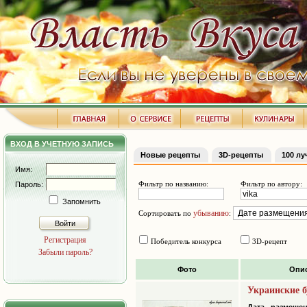
ВХОД В УЧЕТНУЮ ЗАПИСЬ
Новые рецепты
3D-рецепты
100 л
Имя:
Фильтр по названию:
Фильтр по автору:
Пароль:
Запомнить
убыванию
Сортировать по
:
Войти
Регистрация
Победитель конкурса
3D-рецепт
Забыли пароль?
Фото
Опи
Украинские б