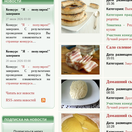
Дата размещен
НОВОСТИ
15:36
Вып
Категория:
Конкурс "Я - популярен!"
завершен
Категория пра
рецепты
27 июля 2026 03:00
Конкурс
"Я - популярен!"
Ре
Тематика -
завершен. С результатами
кухни
проведения конкурса Вы
Участник конку
можете ознакомиться на
Лучший рецепт н
странице конкурса
....
Сало соленое
Конкурс "Я - популярен!"
Дата размещен
завершен
15:01
20 июля 2026 03:00
Категория:
Заку
Конкурс
"Я - популярен!"
завершен. С результатами
проведения конкурса Вы
можете ознакомиться на
Домашний сы
странице конкурса
....
Дата размещен
08:55
Читать все новости
Категория:
Друг
RSS-лента новостей
Участник конку
Лучший рецепт н
Домашний с
ПОДПИСКА НА НОВОСТИ
Дата размещен
10:28
Подписаться через
Категория:
Друг