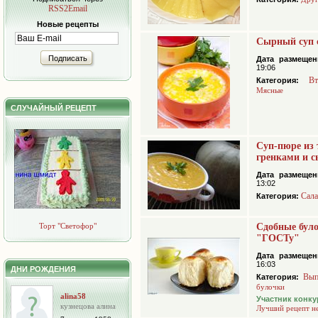
RSS2Email
Новые рецепты
Сырный суп 
Подписать
Дата размещен
19:06
В
Категория:
Мясные
СЛУЧАЙНЫЙ РЕЦЕПТ
Суп-пюре из
гренками и 
Дата размещен
13:02
Сал
Категория:
Торт "Светофор"
Сдобные бул
"ГОСТу"
Дата размещен
16:03
ДНИ РОЖДЕНИЯ
Вып
Категория:
булочки
alina58
Участник конку
кузнецова алина
Лучший рецепт н