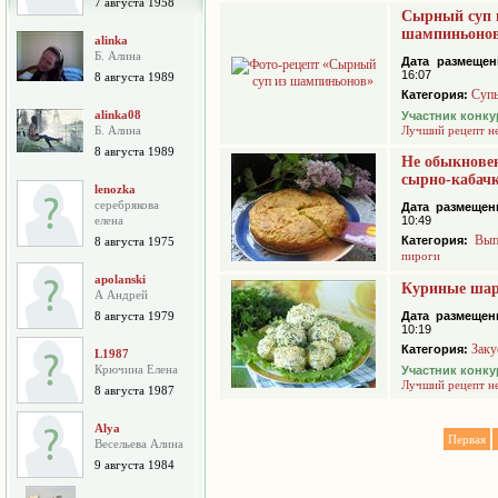
7 августа 1958
Сырный суп 
шампиньоно
alinka
Б. Алина
Дата размещен
16:07
8 августа 1989
Суп
Категория:
alinka08
Участник конку
Б. Алина
Лучший рецепт н
8 августа 1989
Не обыкнове
сырно-кабач
lenozka
серебрякова
Дата размещен
елена
10:49
Вып
Категория:
8 августа 1975
пироги
apolanski
Куриные шар
А Андрей
8 августа 1979
Дата размещен
10:19
Заку
Категория:
L1987
Крючина Елена
Участник конку
Лучший рецепт н
8 августа 1987
Alya
Первая
Весельева Алина
9 августа 1984