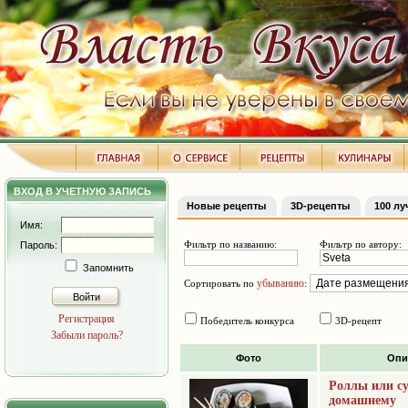
ВХОД В УЧЕТНУЮ ЗАПИСЬ
Новые рецепты
3D-рецепты
100 л
Имя:
Фильтр по названию:
Фильтр по автору:
Пароль:
Запомнить
убыванию
Сортировать по
:
Войти
Регистрация
Победитель конкурса
3D-рецепт
Забыли пароль?
Фото
Опи
Роллы или с
домашнему