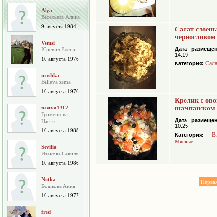
Alya
Весельева Алина
9 августа 1984
Салат слоены
черносливом
Vemsi
Дата размещен
Юревич Елена
14:19
10 августа 1976
Сал
Категория:
mashka
Balieva zema
10 августа 1976
Кролик с ов
nastya1312
шампанском
Громенкова
Дата размещен
Настя
10:25
10 августа 1988
В
Категория:
Мясные
Sevilia
Иванова Севиля
10 августа 1986
Nutka
Перва
Беликова Анна
10 августа 1977
fred