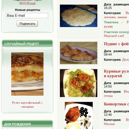
RSS2Email
Дата размещен
16:25
Новые рецепты
В
Категория:
лепешки, лаваши
Р
Тематика -
Подписать
кухни
Участник конку
Мировой хлеб
Пудинг с фей
СЛУЧАЙНЫЙ РЕЦЕПТ
Дата размещен
09:44
Десе
Категория:
Куриные рул
и курагой
Дата размещен
14:50
Вт
Категория:
птицы
Рулет картофельный с
Конвертики 
овощами
Дата размещен
12:46
В
Категория:
Мясные
ДНИ РОЖДЕНИЯ