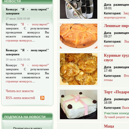
НОВОСТИ
Дата размещен
16:01
Конкурс "Я - популярен!"
Зак
завершен
Категория:
морепродуктов
27 июля 2026 03:00
Конкурс
"Я - популярен!"
Ленивые пир
завершен. С результатами
проведения конкурса Вы
Дата размещен
можете ознакомиться на
09:27
странице конкурса
....
Вы
Категория:
пироги
Конкурс "Я - популярен!"
завершен
Куриные гру
20 июля 2026 03:00
соусе
Конкурс
"Я - популярен!"
Дата размещен
завершен. С результатами
17:48
проведения конкурса Вы
Вт
Категория:
можете ознакомиться на
птицы
странице конкурса
....
Читать все новости
Торт «Подар
RSS-лента новостей
Дата размещен
16:08
Вып
Категория:
Участник конку
ПОДПИСКА НА НОВОСТИ
Лучший рецепт н
Маца
Подписаться через