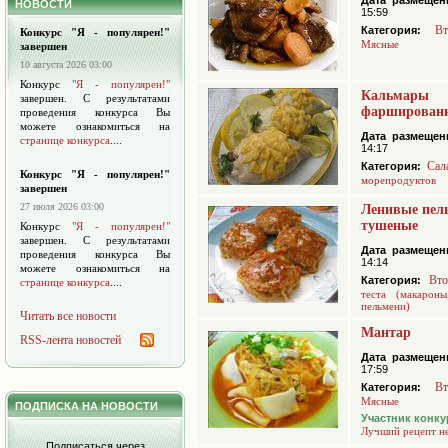
Дата размещен
НОВОСТИ
15:59
В
Категория:
Конкурс "Я - популярен!"
Мясные
завершен
10 августа 2026 03:00
Конкурс
"Я - популярен!"
Кальмары
завершен. С результатами
фаршированн
проведения конкурса Вы
можете ознакомиться на
Дата размещен
странице конкурса
....
14:17
Сал
Категория:
Конкурс "Я - популярен!"
морепродуктов
завершен
27 июля 2026 03:00
Ленивые пел
тушеные
Конкурс
"Я - популярен!"
завершен. С результатами
Дата размещен
проведения конкурса Вы
14:14
можете ознакомиться на
Вто
Категория:
странице конкурса
....
теста (макароны
пельмени)
Читать все новости
Мантар
RSS-лента новостей
Дата размещен
17:59
В
Категория:
Мясные
ПОДПИСКА НА НОВОСТИ
Участник конку
Лучший рецепт н
Подписаться через