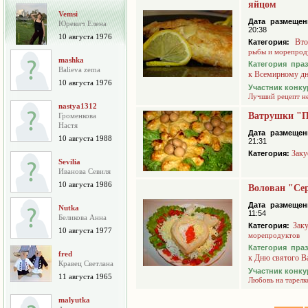
яйцом
Vemsi
Дата размещен
Юревич Елена
20:38
10 августа 1976
Вто
Категория:
рыбы и морепрод
mashka
Категория пра
Balieva zema
к Всемирному д
10 августа 1976
Участник конку
Лучший рецепт н
nastya1312
Ватрушки "П
Громенкова
Настя
Дата размещен
10 августа 1988
21:31
Заку
Категория:
Sevilia
Иванова Севиля
10 августа 1986
Волован "Се
Дата размещен
Nutka
11:54
Беликова Анна
Зак
Категория:
10 августа 1977
морепродуктов
Категория пра
fred
к Дню святого В
Кравец Светлана
Участник конку
11 августа 1965
Любовь на тарелк
malyutka