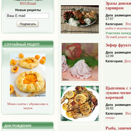
Зразы донски
RSS2Email
гарниром
Новые рецепты
Дата размещен
17:57
Вто
Подписать
Категория:
рыбы и морепрод
Участник конку
Лучший рецепт н
СЛУЧАЙНЫЙ РЕЦЕПТ
Зефир фрукт
Дата размещен
12:09
Десе
Категория:
Цыпленок с 
луково-чесно
корочкой
Мини-галеты с абрикосами и
Дата размещен
медом
16:02
Вто
Категория:
птицы
ДНИ РОЖДЕНИЯ
Рыба, запече