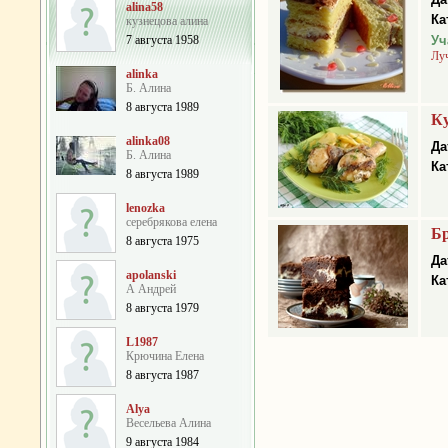
alina58
Ка
кузнецова алина
7 августа 1958
Уч
Лу
alinka
Б. Алина
8 августа 1989
Ку
alinka08
Да
Б. Алина
Ка
8 августа 1989
lenozka
серебрякова елена
Бр
8 августа 1975
Да
apolanski
Ка
А Андрей
8 августа 1979
L1987
Крючина Елена
8 августа 1987
Alya
Весельева Алина
9 августа 1984