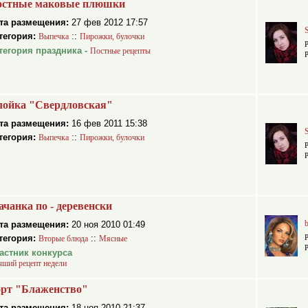
остные маковые плюшки
та размещения:
27 фев 2012 17:57
тегория:
::
Выпечка
Пирожки, булочки
тегория праздника -
Постные рецепты
лойка "Свердловская"
та размещения:
16 фев 2011 15:38
тегория:
::
Выпечка
Пирожки, булочки
чанка по - деревенски
та размещения:
20 ноя 2010 01:49
тегория:
::
Вторые блюда
Мясные
астник конкурса
чший рецепт недели
орт "Блаженство"
та размещения:
18 ноя 2010 21:37