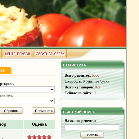
СТАТИСТИКА
тов
Всего рецептов:
6556
Скорость:
0 рецептов/сутки
разднику:
Всего кулинаров:
921
Сейчас на сайте:
0
ематике:
Сбросить
Применить
БЫСТРЫЙ ПОИСК
Название рецепта:
тор
Оценка
Искать