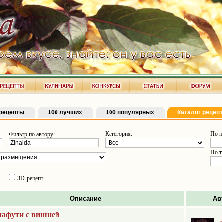
рецепты
100 лучших
100 популярных
Каталог рецеп
Категория:
По п
Фильтр по автору:
По т
3D-рецепт
Описание
Ав
лафути с вишней