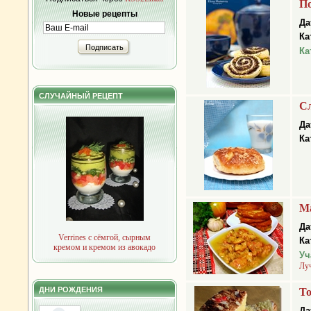
П
Новые рецепты
Да
Ка
Подписать
Ка
СЛУЧАЙНЫЙ РЕЦЕПТ
С
Да
Ка
Ма
Да
Verrines с сёмгой, сырным
Ка
кремом и кремом из авокадо
Уч
Лу
ДНИ РОЖДЕНИЯ
Т
Да