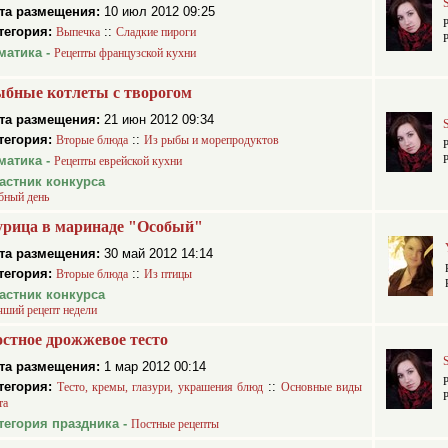
та размещения:
10 июл 2012 09:25
тегория:
::
Выпечка
Сладкие пироги
матика -
Рецепты французской кухни
бные котлеты с творогом
та размещения:
21 июн 2012 09:34
тегория:
::
Вторые блюда
Из рыбы и морепродуктов
матика -
Рецепты еврейской кухни
астник конкурса
бный день
рица в маринаде "Особый"
та размещения:
30 май 2012 14:14
тегория:
::
Вторые блюда
Из птицы
астник конкурса
чший рецепт недели
стное дрожжевое тесто
та размещения:
1 мар 2012 00:14
тегория:
::
Тесто, кремы, глазури, украшения блюд
Основные виды
та
тегория праздника -
Постные рецепты