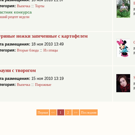
E
тегория:
::
Выпечка
Торты
астник конкурса
чший рецепт недели
риные ножки запеченные с картофелем
та размещения:
18 ноя 2010 13:49
тегория:
::
Вторые блюда
Из птицы
ауни с творогом
та размещения:
15 ноя 2010 13:19
тегория:
::
Выпечка
Пирожные
Первая
<<
1
2
>>
Последняя