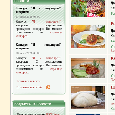
НОВОСТИ
Да
Ка
Конкурс "Я - популярен!"
завершен
Те
27 июля 2026 03:00
Конкурс
"Я - популярен!"
Ры
завершен. С результатами
проведения конкурса Вы можете
Да
ознакомиться на
странице
Ка
конкурса
....
Те
Конкурс "Я - популярен!"
Уч
завершен
Ры
20 июля 2026 03:00
Ку
Конкурс
"Я - популярен!"
завершен. С результатами
Да
проведения конкурса Вы можете
ознакомиться на
странице
Ка
конкурса
....
Уч
Лу
Читать все новости
По
RSS-лента новостей
Да
Ка
тес
ПОДПИСКА НА НОВОСТИ
Ка
Подписаться через
RSS2Email