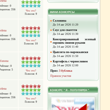
Selena
Рейтинг: 0
Рецептов: 356
Что это?
МИНИ-КОНКУРСЫ
Голосов: 9
Солонина
До 14 авг 2026 11:20
Соус для спагетти
Selena
До 14 авг 2026 11:30
Рейтинг: 0
Рецептов: 356
Консервированный зеленый
Что это?
горошек своими руками
Голосов: 10
До 14 авг 2026 11:40
Цыплята по-мароккански
До 14 авг 2026 11:50
Yunona
Картофель с черносливом
До 14 авг 2026 12:00
Рейтинг: 0
Рецептов: 5
Что это?
Приз:
3 бублика
Голосов: 4
Правила участия
Selena
КОНКУРС " Я - ПОПУЛЯРЕН "
Рейтинг: 0
Рецептов: 356
Что это?
Голосов: 9