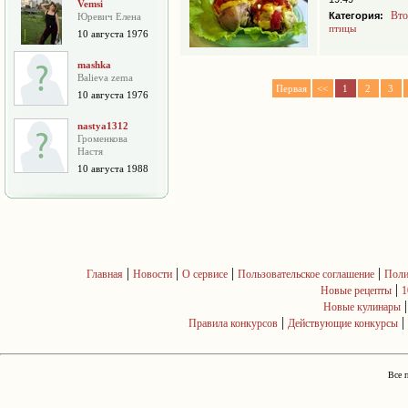
Vemsi
Вто
Категория:
Юревич Елена
птицы
10 августа 1976
mashka
Balieva zema
Первая
<<
1
2
3
10 августа 1976
nastya1312
Громенкова
Настя
10 августа 1988
|
|
|
|
Главная
Новости
О сервисе
Пользовательское соглашение
Поли
|
Новые рецепты
1
Новые кулинары
|
|
Правила конкурсов
Действующие конкурсы
Все 