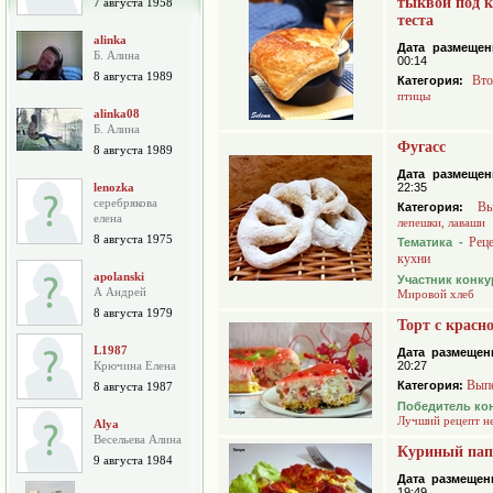
тыквой под 
7 августа 1958
теста
alinka
Дата размещен
Б. Алина
00:14
8 августа 1989
Вто
Категория:
птицы
alinka08
Б. Алина
Фугасс
8 августа 1989
Дата размещен
lenozka
22:35
серебрякова
Вы
Категория:
елена
лепешки, лаваши
8 августа 1975
Рец
Тематика -
кухни
apolanski
Участник конку
А Андрей
Мировой хлеб
8 августа 1979
Торт с красн
L1987
Дата размещен
Крючина Елена
20:27
Вып
Категория:
8 августа 1987
Победитель ко
Лучший рецепт н
Alya
Весельева Алина
Куриный па
9 августа 1984
Дата размещен
19:49