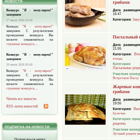
НОВОСТИ
грибами
Конкурс "Я - популярен!"
Дата размещен
16:47
завершен
Заку
Категория:
27 июля 2026 03:00
Конкурс
"Я - популярен!"
завершен. С результатами
проведения конкурса Вы
Пасхальный 
можете ознакомиться на
странице конкурса
....
Дата размещен
21:55
Вто
Категория:
Конкурс "Я - популярен!"
птицы
завершен
Категория 
20 июля 2026 03:00
Пасхальные реце
Конкурс
"Я - популярен!"
Участник конку
завершен. С результатами
Встречаем Пасху
проведения конкурса Вы
можете ознакомиться на
Жареные кон
странице конкурса
....
грибами
Читать все новости
Дата размещен
19:55
RSS-лента новостей
Вып
Категория:
булочки
Категория пра
рецепты
ПОДПИСКА НА НОВОСТИ
Участник конку
Лучший рецепт н
Подписаться через