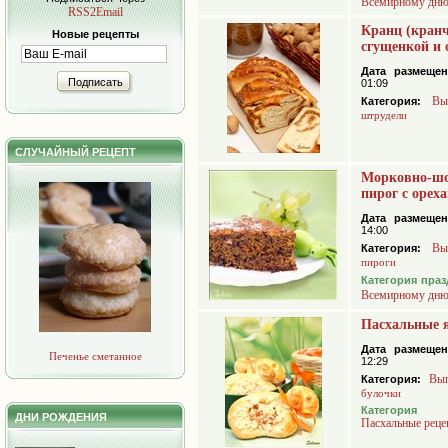
Всемирному дню
RSS2Email
Кранц (кранч
Новые рецепты
сгущенкой и 
Дата размещен
Подписать
01:09
Вы
Категория:
штрудели
СЛУЧАЙНЫЙ РЕЦЕПТ
Морковно-ш
пирог с орех
Дата размещен
14:00
Вы
Категория:
пироги
Категория праз
Всемирному дню
Пасхальные 
Дата размещен
Печенье сметанное
12:29
Вып
Категория:
булочки
Категория 
ДНИ РОЖДЕНИЯ
Пасхальные реце