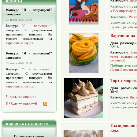
Категория:
Десе
НОВОСТИ
Категория пра
Конкурс "Я - популярен!"
к Всемирному д
завершен
Реце
Тематика -
27 июля 2026 03:00
Участник конку
Конкурс
"Я - популярен!"
Лучший рецепт н
завершен. С результатами
проведения конкурса Вы
Вареники на
можете ознакомиться на
странице конкурса
....
Дата размещен
22:16
Вто
Категория:
Конкурс "Я - популярен!"
теста (макароны
завершен
пельмени)
20 июля 2026 03:00
Победитель ко
Конкурс
"Я - популярен!"
Лучший рецепт н
завершен. С результатами
проведения конкурса Вы
Торт с моро
можете ознакомиться на
странице конкурса
....
Дата размещен
15:41
Читать все новости
Вып
Категория:
Участник конку
RSS-лента новостей
Лучший рецепт н
ПОДПИСКА НА НОВОСТИ
Глазированн
кекс
Подписаться через