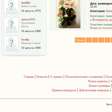
mashka
Дата размещен
Balieva zema
11:15
10 августа 1976
Вып
Категория:
Категория пра
nastya1312
к Всемирному д
Громенкова
Участник конку
Настя
Кошки не похожи
10 августа 1988
Sevilia
Первая
<<
1
2
3
Иванова Севиля
10 августа 1986
|
|
|
|
Главная
Новости
О сервисе
Пользовательское соглашение
Поли
|
Новые рецепты
1
Новые кулинары
|
|
Правила конкурсов
Действующие конкурсы
Все 