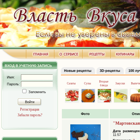
ВХОД В УЧЕТНУЮ ЗАПИСЬ
Новые рецепты
3D-рецепты
100 л
Имя:
Вторые
Салаты
Супы
Закуски
Выпеч
Пароль:
блюда
Запомнить
Войти
Регистрация
Фото
Опи
Забыли пароль?
"Мартовская
Дата размещен
11:57