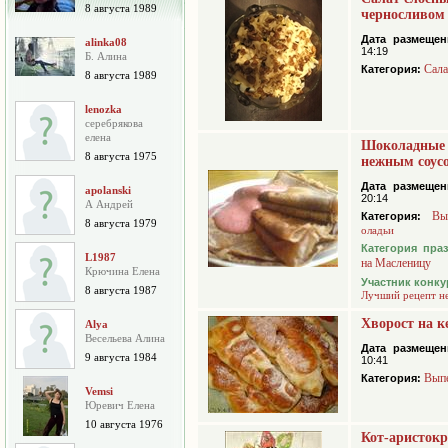
8 августа 1989
черносливом
Дата размещен
alinka08
14:19
Б. Алина
Сал
Категория:
8 августа 1989
lenozka
серебрякова
елена
Шоколадные 
8 августа 1975
нежным соус
Дата размещен
apolanski
20:14
А Андрей
Вы
Категория:
8 августа 1979
оладьи
Категория пра
L1987
на Масленицу
Крючина Елена
Участник конку
8 августа 1987
Лучший рецепт н
Хворост на к
Alya
Весельева Алина
Дата размещен
9 августа 1984
10:41
Вып
Категория:
Vemsi
Юревич Елена
10 августа 1976
Кот-аристокр