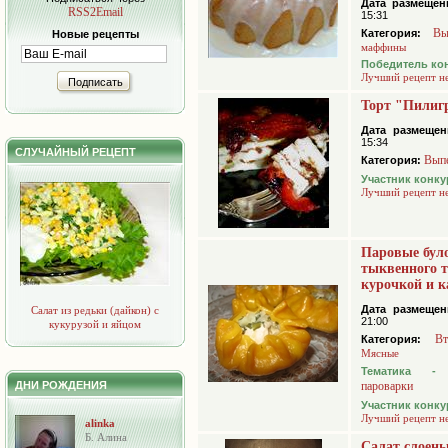
Дата размещен
RSS2Email
15:31
Вы
Категория:
Новые рецепты
маффины
Победитель ко
Лучший рецепт н
Подписать
Торт "Пилиг
Дата размещен
15:34
СЛУЧАЙНЫЙ РЕЦЕПТ
Вып
Категория:
Участник конку
Лучший рецепт н
Паровые бул
тыквенного т
курочкой и 
Дата размещен
Салат из редьки (дайкон) с
21:00
кукурузой и яйцом
В
Категория:
Мясные
Тематика 
ДНИ РОЖДЕНИЯ
пароварки
Участник конку
Лучший рецепт н
alinka
Б. Алина
Салат слоены