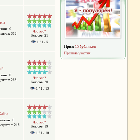
lena
йтинг: 0
Что это?
цептов: 356
Голосов: 21
1 / 1 / 5
Приз:
15 бубликов
Правила участия
bi2
йтинг: 0
Что это?
цептов: 263
Голосов: 20
1 / 1 / 13
Galina
Рейтинг: 0
Что это?
Рецептов: 218
Голосов: 19
1 / 1 / 10