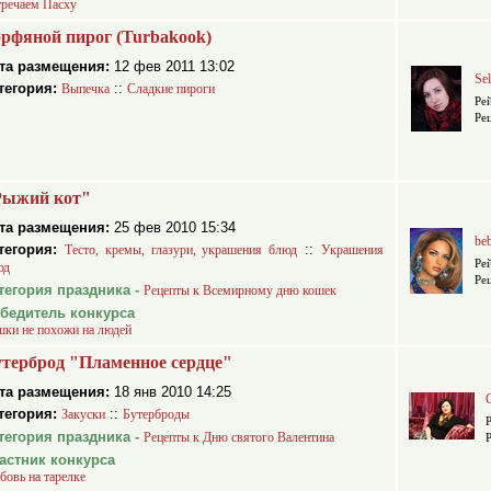
тречаем Пасху
рфяной пирог (Turbakook)
та размещения:
12 фев 2011 13:02
Se
тегория:
::
Выпечка
Сладкие пироги
Ре
Ре
Рыжий кот"
та размещения:
25 фев 2010 15:34
be
тегория:
::
Тесто, кремы, глазури, украшения блюд
Украшения
Ре
юд
Ре
тегория праздника -
Рецепты к Всемирному дню кошек
бедитель конкурса
шки не похожи на людей
терброд "Пламенное сердце"
та размещения:
18 янв 2010 14:25
тегория:
::
Закуски
Бутерброды
тегория праздника -
Рецепты к Дню святого Валентина
астник конкурса
овь на тарелке