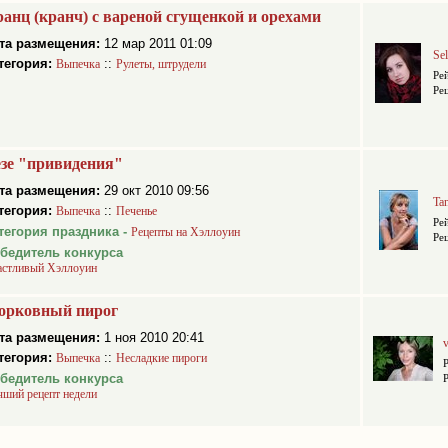
анц (кранч) с вареной сгущенкой и орехами
та размещения:
12 мар 2011 01:09
Se
тегория:
::
Выпечка
Рулеты, штрудели
Ре
Ре
зе "привидения"
та размещения:
29 окт 2010 09:56
Ta
тегория:
::
Выпечка
Печенье
Ре
тегория праздника -
Рецепты на Хэллоуин
Ре
бедитель конкурса
астливый Хэллоуин
орковный пирог
та размещения:
1 ноя 2010 20:41
v
тегория:
::
Выпечка
Несладкие пироги
бедитель конкурса
чший рецепт недели