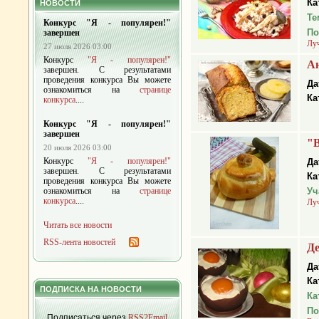
Ка
НОВОСТИ
Те
Конкурс "Я - популярен!"
По
завершен
Лу
27 июля 2026 03:00
Конкурс
"Я - популярен!"
Ан
завершен. С результатами
проведения конкурса Вы можете
Да
ознакомиться на
странице
Ка
конкурса
....
Конкурс "Я - популярен!"
завершен
"
20 июля 2026 03:00
Конкурс
"Я - популярен!"
Да
завершен. С результатами
Ка
проведения конкурса Вы можете
ознакомиться на
странице
Уч
конкурса
....
Лу
Читать все новости
RSS-лента новостей
Де
Да
Ка
ПОДПИСКА НА НОВОСТИ
Ка
По
Подписаться через
RSS2Email