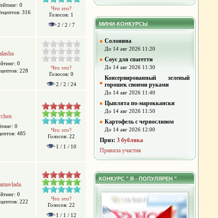
Рейтинг: 0
Что это?
Рецептов: 316
Голосов: 1
МИНИ-КОНКУРСЫ
2 / 2 / 7
Солонина
До 14 авг 2026 11:20
alasha
Соус для спагетти
ейтинг: 0
До 14 авг 2026 11:30
Что это?
ецептов: 228
Голосов: 0
Консервированный зеленый
2 / 2 / 24
горошек своими руками
До 14 авг 2026 11:40
Цыплята по-мароккански
До 14 авг 2026 11:50
rchen
Картофель с черносливом
йтинг: 0
До 14 авг 2026 12:00
Что это?
цептов: 485
Голосов: 22
Приз:
3 бублика
1 / 1 / 10
Правила участия
КОНКУРС " Я - ПОПУЛЯРЕН "
amavlada
ейтинг: 0
Что это?
ецептов: 222
Голосов: 22
1 / 1 / 12