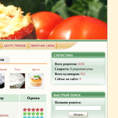
СТАТИСТИКА
тов
Всего рецептов:
6556
Скорость:
0 рецептов/сутки
иправы
Тесто
Другое
Всего кулинаров:
921
Сейчас на сайте:
0
БЫСТРЫЙ ПОИСК
ор
Оценка
Название рецепта:
Искать
lakshmi