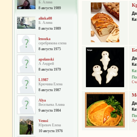
Б. Алина
Кр
8 августа 1989
Да
alinka08
Ка
Б. Алина
8 августа 1989
lenozka
серебрякова елена
8 августа 1975
Бе
Да
apolanski
А Андрей
Ка
8 августа 1979
Ка
По
L1987
Сч
Крючина Елена
8 августа 1987
М
Alya
Да
Весельева Алина
Ка
9 августа 1984
По
Лу
Vemsi
Юревич Елена
10 августа 1976