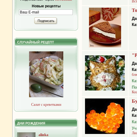
Вс
Новые рецепты
То
Да
Подписать
Ка
СЛУЧАЙНЫЙ РЕЦЕПТ
"
Да
Ка
бл
Ка
По
Ко
Бу
Салат с креветками
Да
Ка
Ка
ДНИ РОЖДЕНИЯ
Уч
Люб
alinka