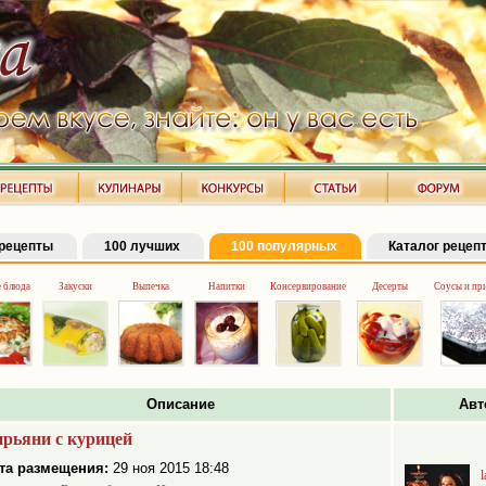
рецепты
100 лучших
100 популярных
Каталог рецеп
 блюда
Закуски
Выпечка
Напитки
Консервирование
Десерты
Соусы и пр
Описание
Авт
рьяни с курицей
та размещения:
29 ноя 2015 18:48