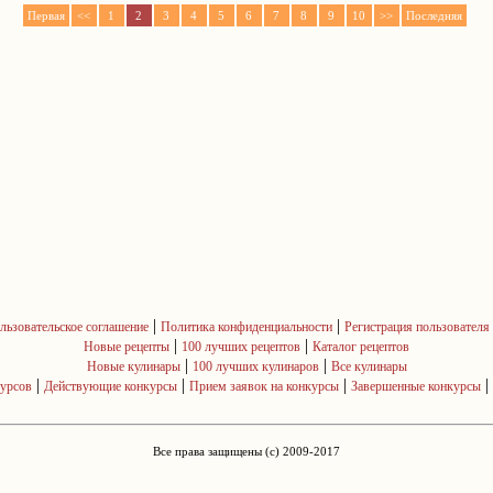
Первая
<<
1
2
3
4
5
6
7
8
9
10
>>
Последняя
|
|
льзовательское соглашение
Политика конфиденциальности
Регистрация пользователя
|
|
Новые рецепты
100 лучших рецептов
Каталог рецептов
|
|
Новые кулинары
100 лучших кулинаров
Все кулинары
|
|
|
|
курсов
Действующие конкурсы
Прием заявок на конкурсы
Завершенные конкурсы
Все права защищены (c) 2009-2017