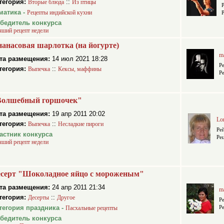
тегория:
::
Вторые блюда
Из птицы
матика -
Рецепты индийской кухни
бедитель конкурса
чший рецепт недели
анасовая шарлотка (на йогурте)
m
та размещения:
14 июл 2021 18:28
Р
тегория:
::
Выпечка
Кексы, маффины
Р
Волшебный горшочек"
та размещения:
19 апр 2011 20:02
Lo
тегория:
::
Выпечка
Несладкие пироги
Ре
астник конкурса
Ре
чший рецепт недели
серт "Шоколадное яйцо с мороженым"
та размещения:
24 апр 2011 21:34
m
тегория:
::
Десерты
Другое
Р
тегория праздника -
Р
Пасхальные рецепты
бедитель конкурса